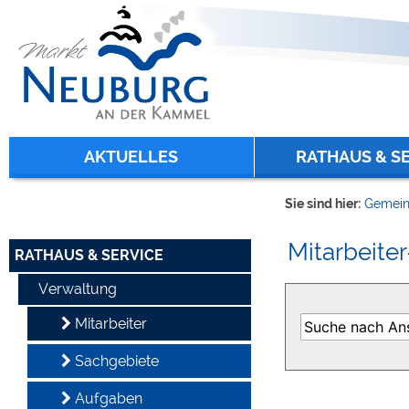
Zum Inhalt
,
zur Navigation
oder
zur Startseite
springen.
chließen
AKTUELLES
RATHAUS & S
Sie sind hier:
Gemein
Mitarbeiter
RATHAUS & SERVICE
Verwaltung
Mitarbeiter
Sachgebiete
Aufgaben