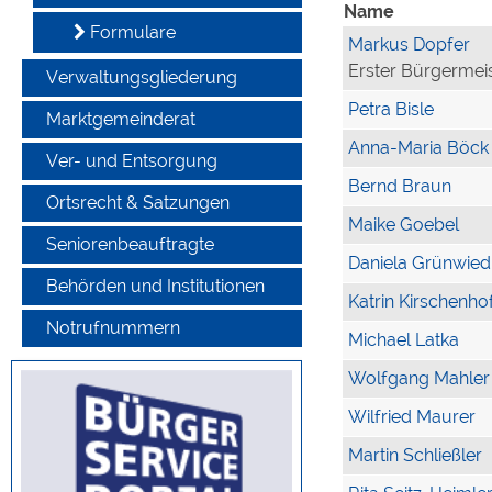
Name
Formulare
Markus Dopfer
Erster Bürgermei
Verwaltungsgliederung
Petra Bisle
Marktgemeinderat
Anna-Maria Böck
Ver- und Entsorgung
Bernd Braun
Ortsrecht & Satzungen
Maike Goebel
Seniorenbeauftragte
Daniela Grünwied
Behörden und Institutionen
Katrin Kirschenho
Notrufnummern
Michael Latka
Wolfgang Mahler
Wilfried Maurer
Martin Schließler