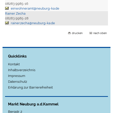
08283 9985-16
einwohneramt@neuburg-ka.de
Rainer Zecha
08283 9985-28
rainer.zecha@neuburg-ka.de
drucken
nach oben
Quicklinks
Kontakt
Inhaltsverzeichnis
Impressum
Datenschutz
Erklärung zur Barrierefreiheit
Markt Neuburg a.d.Kammel
Bergstr. 2