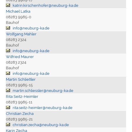
katrin.kirschenhofer@neuburg-ka.de
Michael Latka
08283 9985-0
Bauhof
info@neuburg-ka.de
Wolfgang Mahler
08283 2324
Bauhof
info@neuburg-ka.de
Wilfried Maurer
08283 2324
Bauhof
info@neuburg-ka.de
Martin Schließler
08283 9985-15
martin.schliessler@neuburg-ka.de
Rita Seitz-Heimler
08283 9985-11
rita.seitz-heimler@neuburg-ka.de
Christian Zecha
08283 9985-21
christian.zecha@neuburg-ka.de
Karin Zecha