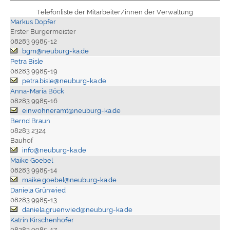
Telefonliste der Mitarbeiter/innen der Verwaltung
Markus Dopfer
Erster Bürgermeister
08283 9985-12
bgm@neuburg-ka.de
Petra Bisle
08283 9985-19
petra.bisle@neuburg-ka.de
Anna-Maria Böck
08283 9985-16
einwohneramt@neuburg-ka.de
Bernd Braun
08283 2324
Bauhof
info@neuburg-ka.de
Maike Goebel
08283 9985-14
maike.goebel@neuburg-ka.de
Daniela Grünwied
08283 9985-13
daniela.gruenwied@neuburg-ka.de
Katrin Kirschenhofer
08283 9985-17