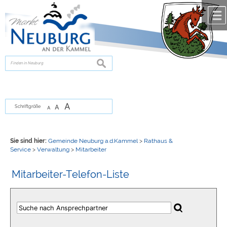
Zum Inhalt
,
zur Navigation
oder
zur Startseite
springen.
chließen
suchen
A
A
Schriftgröße
A
Sie sind hier:
Gemeinde Neuburg a.d.Kammel
>
Rathaus &
Service
>
Verwaltung
>
Mitarbeiter
Mitarbeiter-Telefon-Liste