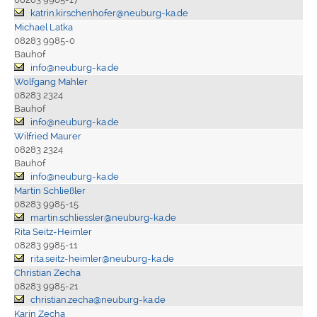
katrin.kirschenhofer@neuburg-ka.de
Michael Latka
08283 9985-0
Bauhof
info@neuburg-ka.de
Wolfgang Mahler
08283 2324
Bauhof
info@neuburg-ka.de
Wilfried Maurer
08283 2324
Bauhof
info@neuburg-ka.de
Martin Schließler
08283 9985-15
martin.schliessler@neuburg-ka.de
Rita Seitz-Heimler
08283 9985-11
rita.seitz-heimler@neuburg-ka.de
Christian Zecha
08283 9985-21
christian.zecha@neuburg-ka.de
Karin Zecha