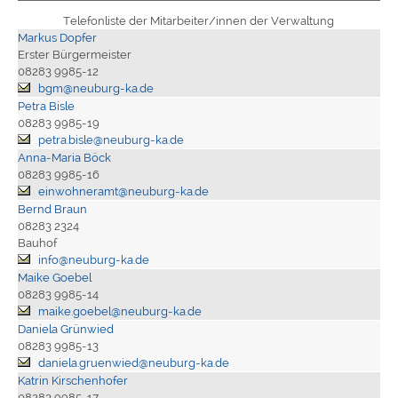
Telefonliste der Mitarbeiter/innen der Verwaltung
Markus Dopfer
Erster Bürgermeister
08283 9985-12
bgm@neuburg-ka.de
Petra Bisle
08283 9985-19
petra.bisle@neuburg-ka.de
Anna-Maria Böck
08283 9985-16
einwohneramt@neuburg-ka.de
Bernd Braun
08283 2324
Bauhof
info@neuburg-ka.de
Maike Goebel
08283 9985-14
maike.goebel@neuburg-ka.de
Daniela Grünwied
08283 9985-13
daniela.gruenwied@neuburg-ka.de
Katrin Kirschenhofer
08283 9985-17