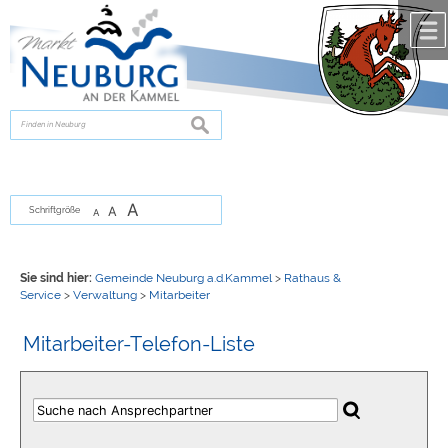
Zum Inhalt
,
zur Navigation
oder
zur Startseite
springen.
chließen
suchen
A
A
Schriftgröße
A
Sie sind hier:
Gemeinde Neuburg a.d.Kammel
>
Rathaus &
Service
>
Verwaltung
>
Mitarbeiter
Mitarbeiter-Telefon-Liste