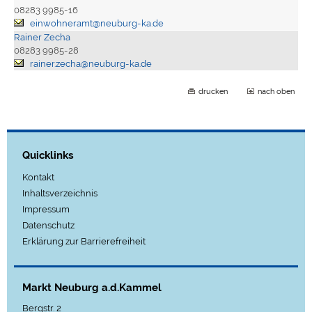
08283 9985-16
einwohneramt@neuburg-ka.de
Rainer Zecha
08283 9985-28
rainer.zecha@neuburg-ka.de
drucken
nach oben
Quicklinks
Kontakt
Inhaltsverzeichnis
Impressum
Datenschutz
Erklärung zur Barrierefreiheit
Markt Neuburg a.d.Kammel
Bergstr. 2