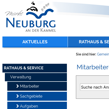
Zum Inhalt
,
zur Navigation
oder
zur Startseite
springen.
chließen
AKTUELLES
RATHAUS & S
Sie sind hier:
Gemein
Mitarbeiter
RATHAUS & SERVICE
Verwaltung
Mitarbeiter
Sachgebiete
Aufgaben