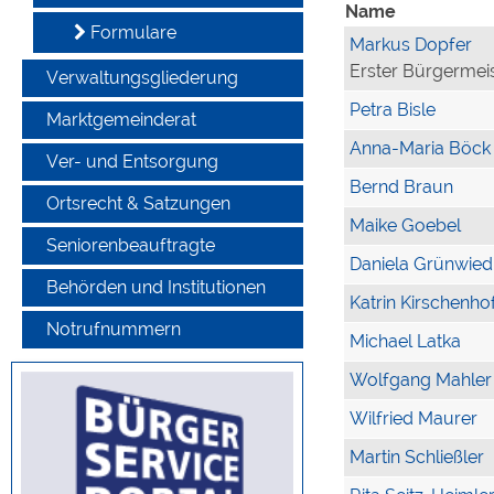
Name
Formulare
Markus Dopfer
Erster Bürgermei
Verwaltungsgliederung
Petra Bisle
Marktgemeinderat
Anna-Maria Böck
Ver- und Entsorgung
Bernd Braun
Ortsrecht & Satzungen
Maike Goebel
Seniorenbeauftragte
Daniela Grünwied
Behörden und Institutionen
Katrin Kirschenho
Notrufnummern
Michael Latka
Wolfgang Mahler
Wilfried Maurer
Martin Schließler