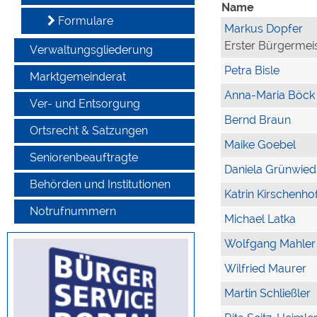
Name
Formulare
Markus Dopfer
Erster Bürgermei
Verwaltungsgliederung
Petra Bisle
Marktgemeinderat
Anna-Maria Böck
Ver- und Entsorgung
Bernd Braun
Ortsrecht & Satzungen
Maike Goebel
Seniorenbeauftragte
Daniela Grünwied
Behörden und Institutionen
Katrin Kirschenho
Notrufnummern
Michael Latka
Wolfgang Mahler
Wilfried Maurer
Martin Schließler