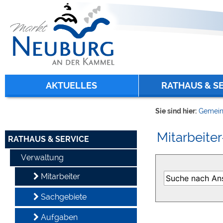
Zum Inhalt
,
zur Navigation
oder
zur Startseite
springen.
chließen
AKTUELLES
RATHAUS & S
Sie sind hier:
Gemein
Mitarbeiter
RATHAUS & SERVICE
Verwaltung
Mitarbeiter
Sachgebiete
Aufgaben