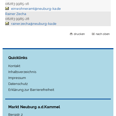
08283 9985-16
einwohneramt@neuburg-ka.de
Rainer Zecha
08283 9985-28
rainer.zecha@neuburg-ka.de
drucken
nach oben
Quicklinks
Kontakt
Inhaltsverzeichnis
Impressum
Datenschutz
Erklärung zur Barrierefreiheit
Markt Neuburg a.d.Kammel
Bergstr. 2