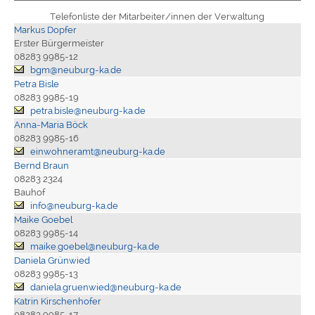
Telefonliste der Mitarbeiter/innen der Verwaltung
Markus Dopfer
Erster Bürgermeister
08283 9985-12
bgm@neuburg-ka.de
Petra Bisle
08283 9985-19
petra.bisle@neuburg-ka.de
Anna-Maria Böck
08283 9985-16
einwohneramt@neuburg-ka.de
Bernd Braun
08283 2324
Bauhof
info@neuburg-ka.de
Maike Goebel
08283 9985-14
maike.goebel@neuburg-ka.de
Daniela Grünwied
08283 9985-13
daniela.gruenwied@neuburg-ka.de
Katrin Kirschenhofer
08283 9985-17