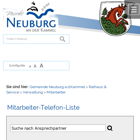
Zum Inhalt
,
zur Navigation
oder
zur Startseite
springen.
chließen
suchen
A
A
Schriftgröße
A
Sie sind hier:
Gemeinde Neuburg a.d.Kammel
>
Rathaus &
Service
>
Verwaltung
>
Mitarbeiter
Mitarbeiter-Telefon-Liste