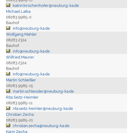
katrin.kirschenhofer@neuburg-ka.de
Michael Latka
08283 9985-0
Bauhof
info@neuburg-ka.de
Wolfgang Mahler
08283 2324
Bauhof
info@neuburg-ka.de
Wilfried Maurer
08283 2324
Bauhof
info@neuburg-ka.de
Martin Schließler
08283 9985-15
martin.schliessler@neuburg-ka.de
Rita Seitz-Heimler
08283 9985-11
rita.seitz-heimler@neuburg-ka.de
Christian Zecha
08283 9985-21
christian.zecha@neuburg-ka.de
Karin Zecha