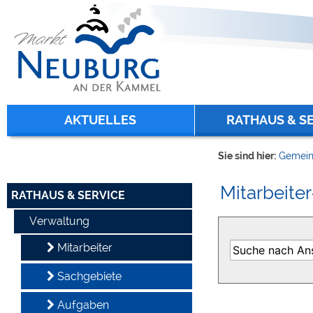
Zum Inhalt
,
zur Navigation
oder
zur Startseite
springen.
chließen
AKTUELLES
RATHAUS & S
Sie sind hier:
Gemein
Mitarbeiter
RATHAUS & SERVICE
Verwaltung
Mitarbeiter
Sachgebiete
Aufgaben