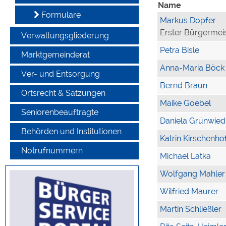
Name
Formulare
Markus Dopfer
Erster Bürgermei
Verwaltungsgliederung
Petra Bisle
Marktgemeinderat
Anna-Maria Böck
Ver- und Entsorgung
Bernd Braun
Ortsrecht & Satzungen
Maike Goebel
Seniorenbeauftragte
Daniela Grünwied
Behörden und Institutionen
Katrin Kirschenho
Notrufnummern
Michael Latka
Wolfgang Mahler
Wilfried Maurer
Martin Schließler