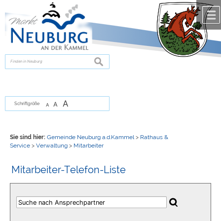
Zum Inhalt
,
zur Navigation
oder
zur Startseite
springen.
chließen
suchen
A
A
Schriftgröße
A
Sie sind hier:
Gemeinde Neuburg a.d.Kammel
>
Rathaus &
Service
>
Verwaltung
>
Mitarbeiter
Mitarbeiter-Telefon-Liste