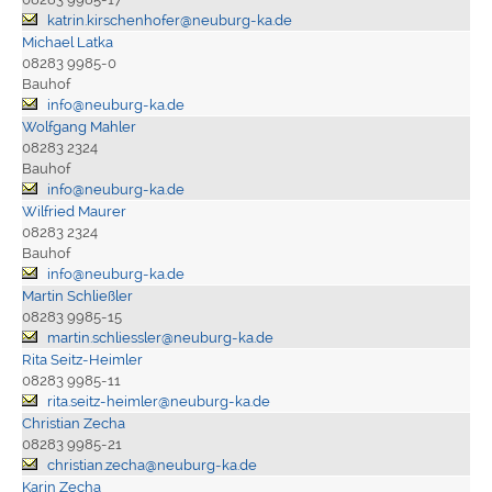
katrin.kirschenhofer@neuburg-ka.de
Michael Latka
08283 9985-0
Bauhof
info@neuburg-ka.de
Wolfgang Mahler
08283 2324
Bauhof
info@neuburg-ka.de
Wilfried Maurer
08283 2324
Bauhof
info@neuburg-ka.de
Martin Schließler
08283 9985-15
martin.schliessler@neuburg-ka.de
Rita Seitz-Heimler
08283 9985-11
rita.seitz-heimler@neuburg-ka.de
Christian Zecha
08283 9985-21
christian.zecha@neuburg-ka.de
Karin Zecha