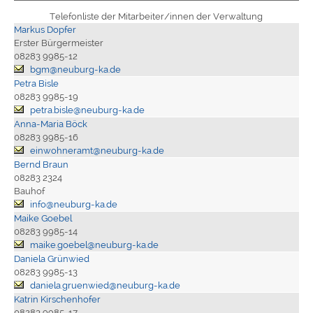
Telefonliste der Mitarbeiter/innen der Verwaltung
Markus Dopfer
Erster Bürgermeister
08283 9985-12
bgm@neuburg-ka.de
Petra Bisle
08283 9985-19
petra.bisle@neuburg-ka.de
Anna-Maria Böck
08283 9985-16
einwohneramt@neuburg-ka.de
Bernd Braun
08283 2324
Bauhof
info@neuburg-ka.de
Maike Goebel
08283 9985-14
maike.goebel@neuburg-ka.de
Daniela Grünwied
08283 9985-13
daniela.gruenwied@neuburg-ka.de
Katrin Kirschenhofer
08283 9985-17