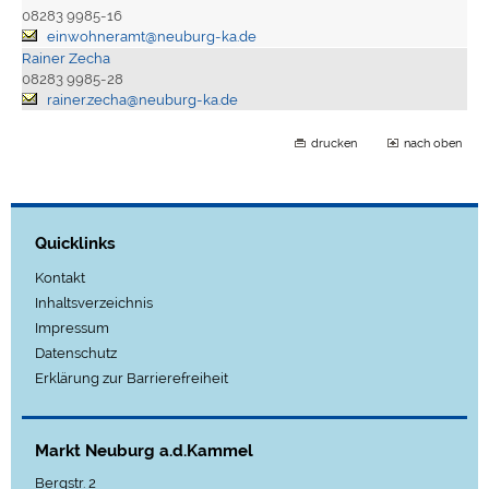
08283 9985-16
einwohneramt@neuburg-ka.de
Rainer Zecha
08283 9985-28
rainer.zecha@neuburg-ka.de
drucken
nach oben
Quicklinks
Kontakt
Inhaltsverzeichnis
Impressum
Datenschutz
Erklärung zur Barrierefreiheit
Markt Neuburg a.d.Kammel
Bergstr. 2