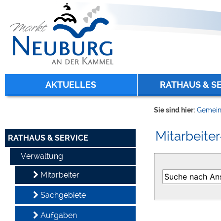
Zum Inhalt
,
zur Navigation
oder
zur Startseite
springen.
chließen
AKTUELLES
RATHAUS & S
Sie sind hier:
Gemein
Mitarbeiter
RATHAUS & SERVICE
Verwaltung
Mitarbeiter
Sachgebiete
Aufgaben