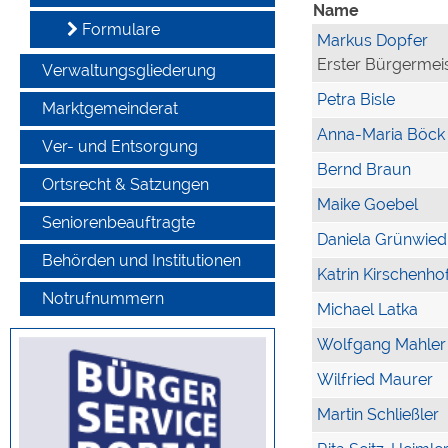
Name
Formulare
Markus Dopfer
Erster Bürgermei
Verwaltungsgliederung
Petra Bisle
Marktgemeinderat
Anna-Maria Böck
Ver- und Entsorgung
Bernd Braun
Ortsrecht & Satzungen
Maike Goebel
Seniorenbeauftragte
Daniela Grünwied
Behörden und Institutionen
Katrin Kirschenho
Notrufnummern
Michael Latka
Wolfgang Mahler
Wilfried Maurer
Martin Schließler