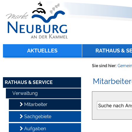
Zum Inhalt
,
zur Navigation
oder
zur Startseite
springen.
chließen
AKTUELLES
RATHAUS & S
Sie sind hier:
Gemein
Mitarbeiter
RATHAUS & SERVICE
Verwaltung
Mitarbeiter
Sachgebiete
Aufgaben