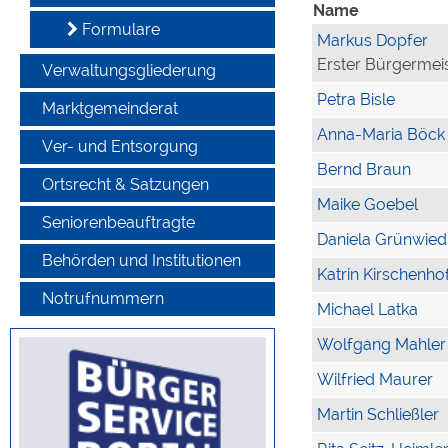
Name
Formulare
Markus Dopfer
Erster Bürgermei
Verwaltungsgliederung
Petra Bisle
Marktgemeinderat
Anna-Maria Böck
Ver- und Entsorgung
Bernd Braun
Ortsrecht & Satzungen
Maike Goebel
Seniorenbeauftragte
Daniela Grünwied
Behörden und Institutionen
Katrin Kirschenho
Notrufnummern
Michael Latka
Wolfgang Mahler
Wilfried Maurer
Martin Schließler