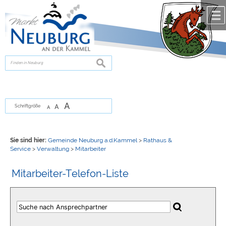
Zum Inhalt
,
zur Navigation
oder
zur Startseite
springen.
chließen
suchen
A
A
Schriftgröße
A
Sie sind hier:
Gemeinde Neuburg a.d.Kammel
>
Rathaus &
Service
>
Verwaltung
>
Mitarbeiter
Mitarbeiter-Telefon-Liste