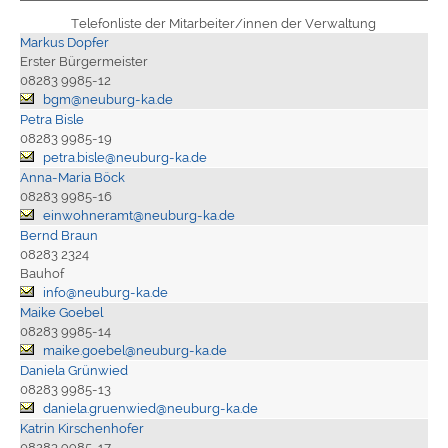
Telefonliste der Mitarbeiter/innen der Verwaltung
Markus Dopfer
Erster Bürgermeister
08283 9985-12
bgm@neuburg-ka.de
Petra Bisle
08283 9985-19
petra.bisle@neuburg-ka.de
Anna-Maria Böck
08283 9985-16
einwohneramt@neuburg-ka.de
Bernd Braun
08283 2324
Bauhof
info@neuburg-ka.de
Maike Goebel
08283 9985-14
maike.goebel@neuburg-ka.de
Daniela Grünwied
08283 9985-13
daniela.gruenwied@neuburg-ka.de
Katrin Kirschenhofer
08283 9985-17