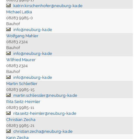
katrin.kirschenhofer@neuburg-ka.de
Michael Latka
08283 9985-0
Bauhof
info@neuburg-ka.de
Wolfgang Mahler
08283 2324
Bauhof
info@neuburg-ka.de
Wilfried Maurer
08283 2324
Bauhof
info@neuburg-ka.de
Martin Schließler
08283 9985-15
martin.schliessler@neuburg-ka.de
Rita Seitz-Heimler
08283 9985-11
rita.seitz-heimler@neuburg-ka.de
Christian Zecha
08283 9985-21
christian.zecha@neuburg-ka.de
Karin Zecha