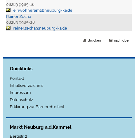
08283 9985-16
einwohneramt@neuburg-ka.de
Rainer Zecha
08283 9985-28
rainer.zecha@neuburg-ka.de
drucken
nach oben
Quicklinks
Kontakt
Inhaltsverzeichnis
Impressum
Datenschutz
Erklärung zur Barrierefreiheit
Markt Neuburg a.d.Kammel
Bergstr. 2