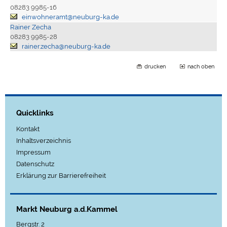
08283 9985-16
einwohneramt@neuburg-ka.de
Rainer Zecha
08283 9985-28
rainer.zecha@neuburg-ka.de
drucken
nach oben
Quicklinks
Kontakt
Inhaltsverzeichnis
Impressum
Datenschutz
Erklärung zur Barrierefreiheit
Markt Neuburg a.d.Kammel
Bergstr. 2