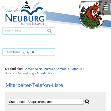
Zum Inhalt
,
zur Navigation
oder
zur Startseite
springen.
chließen
suchen
A
A
Schriftgröße
A
Sie sind hier:
Gemeinde Neuburg a.d.Kammel
>
Rathaus &
Service
>
Verwaltung
>
Mitarbeiter
Mitarbeiter-Telefon-Liste