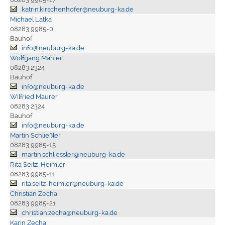
katrin.kirschenhofer@neuburg-ka.de
Michael Latka
08283 9985-0
Bauhof
info@neuburg-ka.de
Wolfgang Mahler
08283 2324
Bauhof
info@neuburg-ka.de
Wilfried Maurer
08283 2324
Bauhof
info@neuburg-ka.de
Martin Schließler
08283 9985-15
martin.schliessler@neuburg-ka.de
Rita Seitz-Heimler
08283 9985-11
rita.seitz-heimler@neuburg-ka.de
Christian Zecha
08283 9985-21
christian.zecha@neuburg-ka.de
Karin Zecha