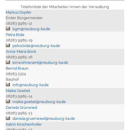
Telefonliste der Mitarbeiter/innen der Verwaltung
Markus Dopfer
Erster Bürgermeister
08283 9985-12
bgm@neuburg-ka.de
Petra Bisle
08283 9985-19
petra.bisle@neuburg-ka.de
Anna-Maria Böck
08283 9985-16
einwohneramt@neuburg-ka.de
Bernd Braun
08283 2324
Bauhof
info@neuburg-ka.de
Maike Goebel
08283 9985-14
maike.goebel@neuburg-ka.de
Daniela Grünwied
08283 9985-13
daniela.gruenwied@neuburg-ka.de
Katrin Kirschenhofer
08283 9985-17