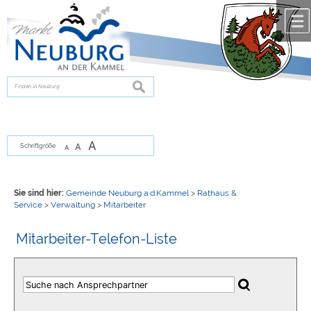
Zum Inhalt
,
zur Navigation
oder
zur Startseite
springen.
chließen
suchen
A
A
Schriftgröße
A
Sie sind hier:
Gemeinde Neuburg a.d.Kammel
>
Rathaus &
Service
>
Verwaltung
>
Mitarbeiter
Mitarbeiter-Telefon-Liste