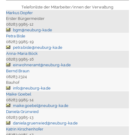
Telefonliste der Mitarbeiter/innen der Verwaltung
Markus Dopfer
Erster Bürgermeister
08283 9985-12
bgm@neuburg-ka.de
Petra Bisle
08283 9985-19
petra.bisle@neuburg-ka.de
Anna-Maria Böck
08283 9985-16
einwohneramt@neuburg-ka.de
Bernd Braun
08283 2324
Bauhof
info@neuburg-ka.de
Maike Goebel
08283 9985-14
maike.goebel@neuburg-ka.de
Daniela Grünwied
08283 9985-13
daniela.gruenwied@neuburg-ka.de
Katrin Kirschenhofer
08283 9985-17