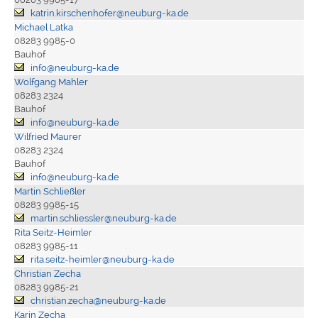
katrin.kirschenhofer@neuburg-ka.de
Michael Latka
08283 9985-0
Bauhof
info@neuburg-ka.de
Wolfgang Mahler
08283 2324
Bauhof
info@neuburg-ka.de
Wilfried Maurer
08283 2324
Bauhof
info@neuburg-ka.de
Martin Schließler
08283 9985-15
martin.schliessler@neuburg-ka.de
Rita Seitz-Heimler
08283 9985-11
rita.seitz-heimler@neuburg-ka.de
Christian Zecha
08283 9985-21
christian.zecha@neuburg-ka.de
Karin Zecha