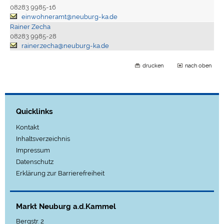
08283 9985-16
einwohneramt@neuburg-ka.de
Rainer Zecha
08283 9985-28
rainer.zecha@neuburg-ka.de
drucken
nach oben
Quicklinks
Kontakt
Inhaltsverzeichnis
Impressum
Datenschutz
Erklärung zur Barrierefreiheit
Markt Neuburg a.d.Kammel
Bergstr. 2