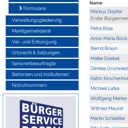
Name
Formulare
Markus Dopfer
Erster Bürgermei
Verwaltungsgliederung
Petra Bisle
Marktgemeinderat
Anna-Maria Böck
Ver- und Entsorgung
Bernd Braun
Ortsrecht & Satzungen
Maike Goebel
Seniorenbeauftragte
Daniela Grünwied
Behörden und Institutionen
Katrin Kirschenho
Notrufnummern
Michael Latka
Wolfgang Mahler
Wilfried Maurer
Martin Schließler