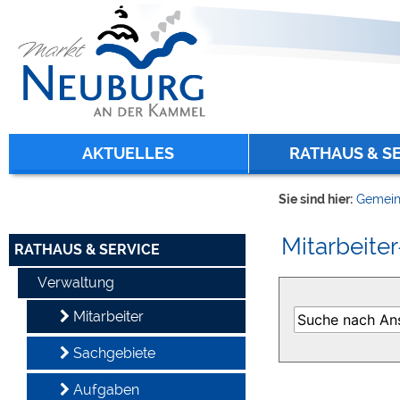
Zum Inhalt
,
zur Navigation
oder
zur Startseite
springen.
chließen
AKTUELLES
RATHAUS & S
Sie sind hier:
Gemein
Mitarbeiter
RATHAUS & SERVICE
Verwaltung
Mitarbeiter
Sachgebiete
Aufgaben