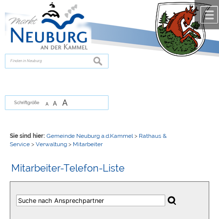
Zum Inhalt
,
zur Navigation
oder
zur Startseite
springen.
chließen
suchen
A
A
Schriftgröße
A
Sie sind hier:
Gemeinde Neuburg a.d.Kammel
>
Rathaus &
Service
>
Verwaltung
>
Mitarbeiter
Mitarbeiter-Telefon-Liste