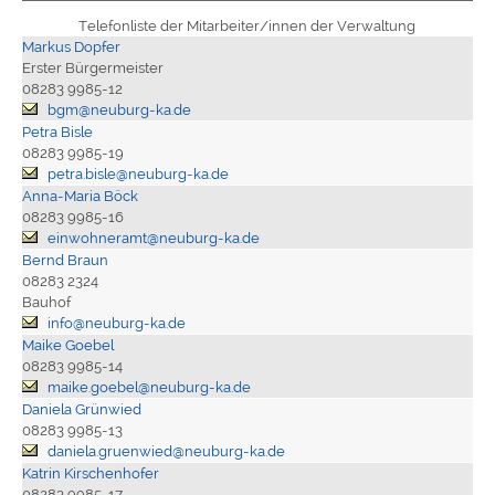
Telefonliste der Mitarbeiter/innen der Verwaltung
Markus Dopfer
Erster Bürgermeister
08283 9985-12
bgm@neuburg-ka.de
Petra Bisle
08283 9985-19
petra.bisle@neuburg-ka.de
Anna-Maria Böck
08283 9985-16
einwohneramt@neuburg-ka.de
Bernd Braun
08283 2324
Bauhof
info@neuburg-ka.de
Maike Goebel
08283 9985-14
maike.goebel@neuburg-ka.de
Daniela Grünwied
08283 9985-13
daniela.gruenwied@neuburg-ka.de
Katrin Kirschenhofer
08283 9985-17