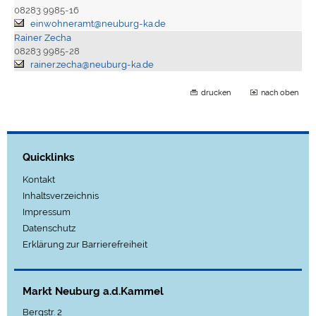
08283 9985-16
einwohneramt@neuburg-ka.de
Rainer Zecha
08283 9985-28
rainer.zecha@neuburg-ka.de
drucken
nach oben
Quicklinks
Kontakt
Inhaltsverzeichnis
Impressum
Datenschutz
Erklärung zur Barrierefreiheit
Markt Neuburg a.d.Kammel
Bergstr. 2