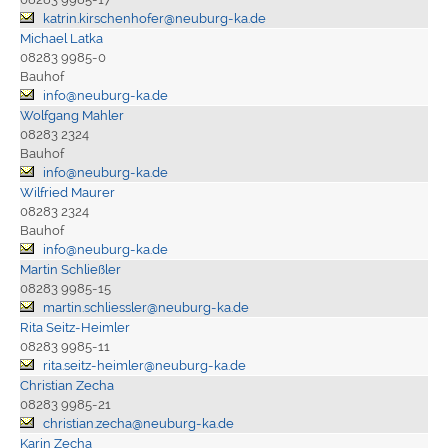
katrin.kirschenhofer@neuburg-ka.de
Michael Latka
08283 9985-0
Bauhof
info@neuburg-ka.de
Wolfgang Mahler
08283 2324
Bauhof
info@neuburg-ka.de
Wilfried Maurer
08283 2324
Bauhof
info@neuburg-ka.de
Martin Schließler
08283 9985-15
martin.schliessler@neuburg-ka.de
Rita Seitz-Heimler
08283 9985-11
rita.seitz-heimler@neuburg-ka.de
Christian Zecha
08283 9985-21
christian.zecha@neuburg-ka.de
Karin Zecha