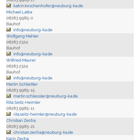
katrin.kirschenhofer@neuburg-ka.de
Michael Latka
08283 9985-0
Bauhof
info@neuburg-ka.de
Wolfgang Mahler
08283 2324
Bauhof
info@neuburg-ka.de
Wilfried Maurer
08283 2324
Bauhof
info@neuburg-ka.de
Martin Schließler
08283 9985-15
martin.schliessler@neuburg-ka.de
Rita Seitz-Heimler
08283 9985-11
rita.seitz-heimler@neuburg-ka.de
Christian Zecha
08283 9985-21
christian.zecha@neuburg-ka.de
Karin Zecha