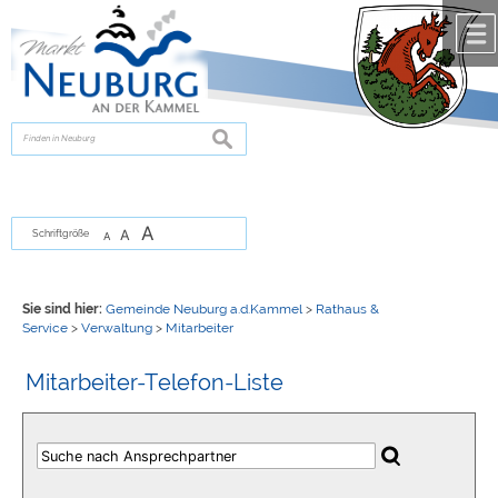
Zum Inhalt
,
zur Navigation
oder
zur Startseite
springen.
chließen
suchen
A
A
Schriftgröße
A
Sie sind hier:
Gemeinde Neuburg a.d.Kammel
>
Rathaus &
Service
>
Verwaltung
>
Mitarbeiter
Mitarbeiter-Telefon-Liste