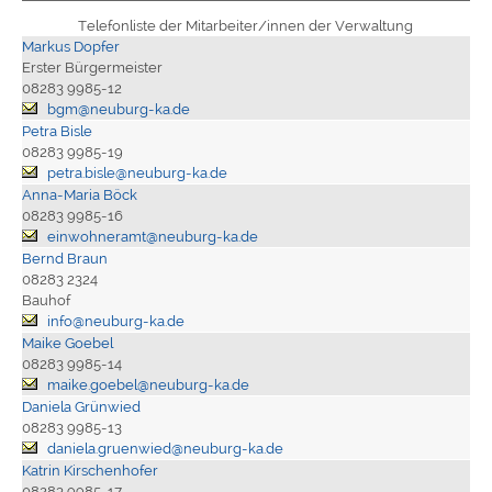
Telefonliste der Mitarbeiter/innen der Verwaltung
Markus Dopfer
Erster Bürgermeister
08283 9985-12
bgm@neuburg-ka.de
Petra Bisle
08283 9985-19
petra.bisle@neuburg-ka.de
Anna-Maria Böck
08283 9985-16
einwohneramt@neuburg-ka.de
Bernd Braun
08283 2324
Bauhof
info@neuburg-ka.de
Maike Goebel
08283 9985-14
maike.goebel@neuburg-ka.de
Daniela Grünwied
08283 9985-13
daniela.gruenwied@neuburg-ka.de
Katrin Kirschenhofer
08283 9985-17