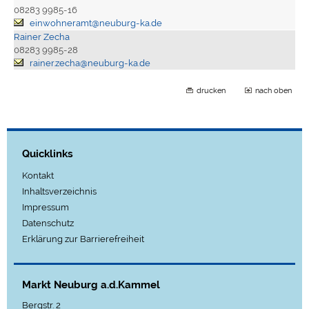
08283 9985-16
einwohneramt@neuburg-ka.de
Rainer Zecha
08283 9985-28
rainer.zecha@neuburg-ka.de
drucken
nach oben
Quicklinks
Kontakt
Inhaltsverzeichnis
Impressum
Datenschutz
Erklärung zur Barrierefreiheit
Markt Neuburg a.d.Kammel
Bergstr. 2