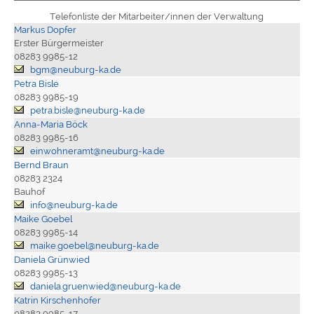
Telefonliste der Mitarbeiter/innen der Verwaltung
Markus Dopfer
Erster Bürgermeister
08283 9985-12
bgm@neuburg-ka.de
Petra Bisle
08283 9985-19
petra.bisle@neuburg-ka.de
Anna-Maria Böck
08283 9985-16
einwohneramt@neuburg-ka.de
Bernd Braun
08283 2324
Bauhof
info@neuburg-ka.de
Maike Goebel
08283 9985-14
maike.goebel@neuburg-ka.de
Daniela Grünwied
08283 9985-13
daniela.gruenwied@neuburg-ka.de
Katrin Kirschenhofer
08283 9985-17