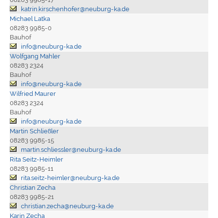
katrin.kirschenhofer@neuburg-ka.de
Michael Latka
08283 9985-0
Bauhof
info@neuburg-ka.de
Wolfgang Mahler
08283 2324
Bauhof
info@neuburg-ka.de
Wilfried Maurer
08283 2324
Bauhof
info@neuburg-ka.de
Martin Schließler
08283 9985-15
martin.schliessler@neuburg-ka.de
Rita Seitz-Heimler
08283 9985-11
rita.seitz-heimler@neuburg-ka.de
Christian Zecha
08283 9985-21
christian.zecha@neuburg-ka.de
Karin Zecha