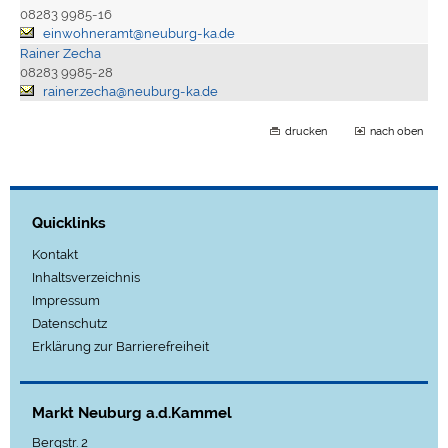
08283 9985-16
einwohneramt@neuburg-ka.de
Rainer Zecha
08283 9985-28
rainer.zecha@neuburg-ka.de
drucken
nach oben
Quicklinks
Kontakt
Inhaltsverzeichnis
Impressum
Datenschutz
Erklärung zur Barrierefreiheit
Markt Neuburg a.d.Kammel
Bergstr. 2