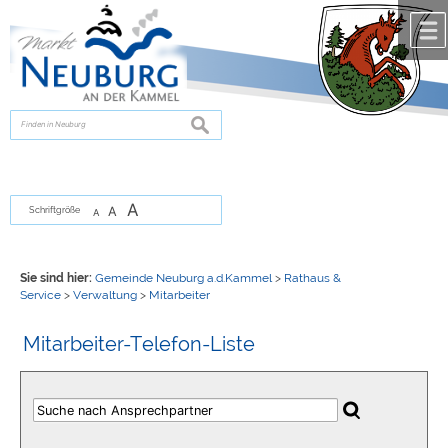
Zum Inhalt
,
zur Navigation
oder
zur Startseite
springen.
chließen
suchen
A
A
Schriftgröße
A
Sie sind hier:
Gemeinde Neuburg a.d.Kammel
>
Rathaus &
Service
>
Verwaltung
>
Mitarbeiter
Mitarbeiter-Telefon-Liste