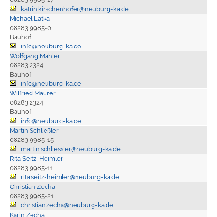
katrin.kirschenhofer@neuburg-ka.de
Michael Latka
08283 9985-0
Bauhof
info@neuburg-ka.de
Wolfgang Mahler
08283 2324
Bauhof
info@neuburg-ka.de
Wilfried Maurer
08283 2324
Bauhof
info@neuburg-ka.de
Martin Schließler
08283 9985-15
martin.schliessler@neuburg-ka.de
Rita Seitz-Heimler
08283 9985-11
rita.seitz-heimler@neuburg-ka.de
Christian Zecha
08283 9985-21
christian.zecha@neuburg-ka.de
Karin Zecha