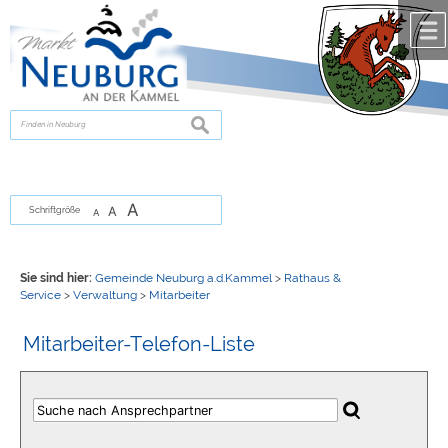
Zum Inhalt
,
zur Navigation
oder
zur Startseite
springen.
chließen
suchen
A
A
Schriftgröße
A
Sie sind hier:
Gemeinde Neuburg a.d.Kammel
>
Rathaus &
Service
>
Verwaltung
>
Mitarbeiter
Mitarbeiter-Telefon-Liste