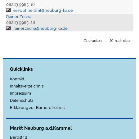
08283 9985-16
einwohneramt@neuburg-ka.de
Rainer Zecha
08283 9985-28
rainer.zecha@neuburg-ka.de
drucken
nach oben
Quicklinks
Kontakt
Inhaltsverzeichnis
Impressum
Datenschutz
Erklärung zur Barrierefreiheit
Markt Neuburg a.d.Kammel
Bergstr. 2