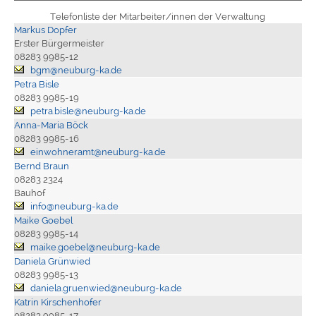
Telefonliste der Mitarbeiter/innen der Verwaltung
Markus Dopfer
Erster Bürgermeister
08283 9985-12
bgm@neuburg-ka.de
Petra Bisle
08283 9985-19
petra.bisle@neuburg-ka.de
Anna-Maria Böck
08283 9985-16
einwohneramt@neuburg-ka.de
Bernd Braun
08283 2324
Bauhof
info@neuburg-ka.de
Maike Goebel
08283 9985-14
maike.goebel@neuburg-ka.de
Daniela Grünwied
08283 9985-13
daniela.gruenwied@neuburg-ka.de
Katrin Kirschenhofer
08283 9985-17