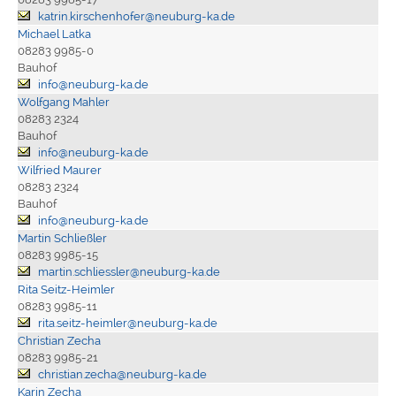
katrin.kirschenhofer@neuburg-ka.de
Michael Latka
08283 9985-0
Bauhof
info@neuburg-ka.de
Wolfgang Mahler
08283 2324
Bauhof
info@neuburg-ka.de
Wilfried Maurer
08283 2324
Bauhof
info@neuburg-ka.de
Martin Schließler
08283 9985-15
martin.schliessler@neuburg-ka.de
Rita Seitz-Heimler
08283 9985-11
rita.seitz-heimler@neuburg-ka.de
Christian Zecha
08283 9985-21
christian.zecha@neuburg-ka.de
Karin Zecha