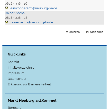
08283 9985-16
einwohneramt@neuburg-ka.de
Rainer Zecha
08283 9985-28
rainer.zecha@neuburg-ka.de
drucken
nach oben
Quicklinks
Kontakt
Inhaltsverzeichnis
Impressum
Datenschutz
Erklärung zur Barrierefreiheit
Markt Neuburg a.d.Kammel
Bergstr. 2