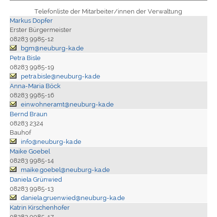
Telefonliste der Mitarbeiter/innen der Verwaltung
Markus Dopfer
Erster Bürgermeister
08283 9985-12
bgm@neuburg-ka.de
Petra Bisle
08283 9985-19
petra.bisle@neuburg-ka.de
Anna-Maria Böck
08283 9985-16
einwohneramt@neuburg-ka.de
Bernd Braun
08283 2324
Bauhof
info@neuburg-ka.de
Maike Goebel
08283 9985-14
maike.goebel@neuburg-ka.de
Daniela Grünwied
08283 9985-13
daniela.gruenwied@neuburg-ka.de
Katrin Kirschenhofer
08283 9985-17