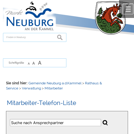
Zum Inhalt
,
zur Navigation
oder
zur Startseite
springen.
chließen
suchen
A
A
Schriftgröße
A
Sie sind hier:
Gemeinde Neuburg a.d.Kammel
>
Rathaus &
Service
>
Verwaltung
>
Mitarbeiter
Mitarbeiter-Telefon-Liste