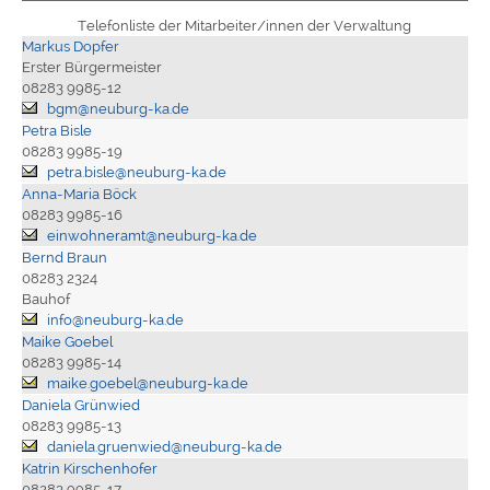
Telefonliste der Mitarbeiter/innen der Verwaltung
Markus Dopfer
Erster Bürgermeister
08283 9985-12
bgm@neuburg-ka.de
Petra Bisle
08283 9985-19
petra.bisle@neuburg-ka.de
Anna-Maria Böck
08283 9985-16
einwohneramt@neuburg-ka.de
Bernd Braun
08283 2324
Bauhof
info@neuburg-ka.de
Maike Goebel
08283 9985-14
maike.goebel@neuburg-ka.de
Daniela Grünwied
08283 9985-13
daniela.gruenwied@neuburg-ka.de
Katrin Kirschenhofer
08283 9985-17