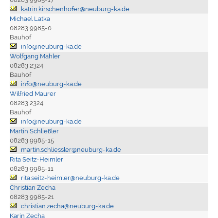
katrin.kirschenhofer@neuburg-ka.de
Michael Latka
08283 9985-0
Bauhof
info@neuburg-ka.de
Wolfgang Mahler
08283 2324
Bauhof
info@neuburg-ka.de
Wilfried Maurer
08283 2324
Bauhof
info@neuburg-ka.de
Martin Schließler
08283 9985-15
martin.schliessler@neuburg-ka.de
Rita Seitz-Heimler
08283 9985-11
rita.seitz-heimler@neuburg-ka.de
Christian Zecha
08283 9985-21
christian.zecha@neuburg-ka.de
Karin Zecha