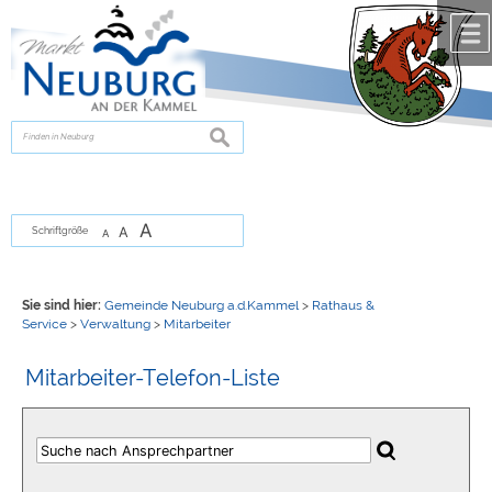
Zum Inhalt
,
zur Navigation
oder
zur Startseite
springen.
chließen
suchen
A
A
Schriftgröße
A
Sie sind hier:
Gemeinde Neuburg a.d.Kammel
>
Rathaus &
Service
>
Verwaltung
>
Mitarbeiter
Mitarbeiter-Telefon-Liste