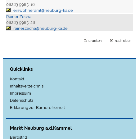
08283 9985-16
einwohneramt@neuburg-ka.de
Rainer Zecha
08283 9985-28
rainer.zecha@neuburg-ka.de
drucken
nach oben
Quicklinks
Kontakt
Inhaltsverzeichnis
Impressum
Datenschutz
Erklärung zur Barrierefreiheit
Markt Neuburg a.d.Kammel
Bergstr. 2