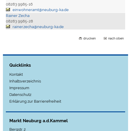
08283 9985-16
einwohneramt@neuburg-ka.de
Rainer Zecha
08283 9985-28
rainer.zecha@neuburg-ka.de
drucken
nach oben
Quicklinks
Kontakt
Inhaltsverzeichnis
Impressum
Datenschutz
Erklärung zur Barrierefreiheit
Markt Neuburg a.d.Kammel
Bergstr. 2