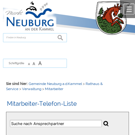
Zum Inhalt
,
zur Navigation
oder
zur Startseite
springen.
chließen
suchen
A
A
Schriftgröße
A
Sie sind hier:
Gemeinde Neuburg a.d.Kammel
>
Rathaus &
Service
>
Verwaltung
>
Mitarbeiter
Mitarbeiter-Telefon-Liste