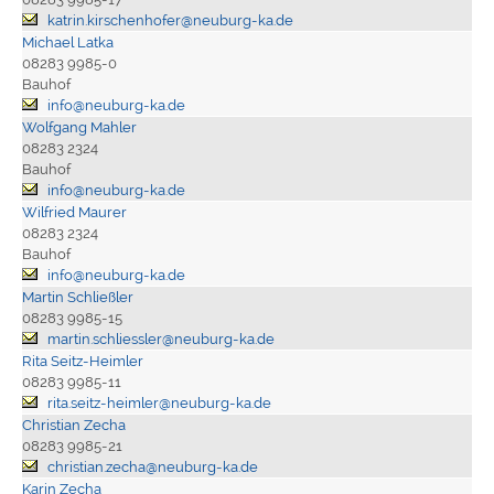
katrin.kirschenhofer@neuburg-ka.de
Michael Latka
08283 9985-0
Bauhof
info@neuburg-ka.de
Wolfgang Mahler
08283 2324
Bauhof
info@neuburg-ka.de
Wilfried Maurer
08283 2324
Bauhof
info@neuburg-ka.de
Martin Schließler
08283 9985-15
martin.schliessler@neuburg-ka.de
Rita Seitz-Heimler
08283 9985-11
rita.seitz-heimler@neuburg-ka.de
Christian Zecha
08283 9985-21
christian.zecha@neuburg-ka.de
Karin Zecha