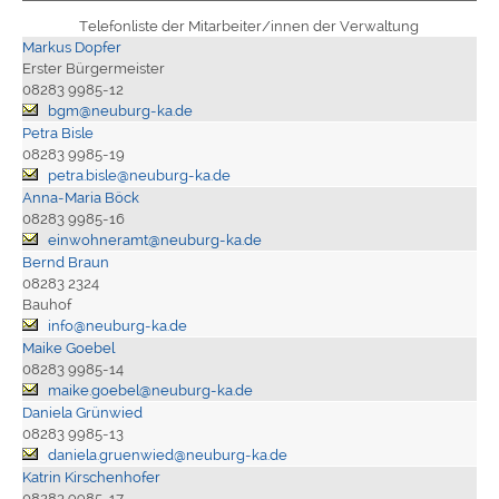
Telefonliste der Mitarbeiter/innen der Verwaltung
Markus Dopfer
Erster Bürgermeister
08283 9985-12
bgm@neuburg-ka.de
Petra Bisle
08283 9985-19
petra.bisle@neuburg-ka.de
Anna-Maria Böck
08283 9985-16
einwohneramt@neuburg-ka.de
Bernd Braun
08283 2324
Bauhof
info@neuburg-ka.de
Maike Goebel
08283 9985-14
maike.goebel@neuburg-ka.de
Daniela Grünwied
08283 9985-13
daniela.gruenwied@neuburg-ka.de
Katrin Kirschenhofer
08283 9985-17