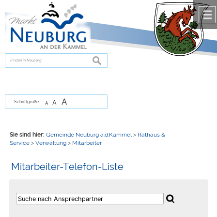
Zum Inhalt
,
zur Navigation
oder
zur Startseite
springen.
chließen
suchen
A
A
Schriftgröße
A
Sie sind hier:
Gemeinde Neuburg a.d.Kammel
>
Rathaus &
Service
>
Verwaltung
>
Mitarbeiter
Mitarbeiter-Telefon-Liste