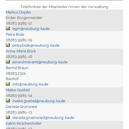
Telefonliste der Mitarbeiter/innen der Verwaltung
Markus Dopfer
Erster Bürgermeister
08283 9985-12
bgm@neuburg-ka.de
Petra Bisle
08283 9985-19
petra.bisle@neuburg-ka.de
Anna-Maria Böck
08283 9985-16
einwohneramt@neuburg-ka.de
Bernd Braun
08283 2324
Bauhof
info@neuburg-ka.de
Maike Goebel
08283 9985-14
maike.goebel@neuburg-ka.de
Daniela Grünwied
08283 9985-13
daniela.gruenwied@neuburg-ka.de
Katrin Kirschenhofer
08283 9985-17