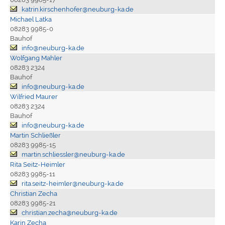
katrin.kirschenhofer@neuburg-ka.de
Michael Latka
08283 9985-0
Bauhof
info@neuburg-ka.de
Wolfgang Mahler
08283 2324
Bauhof
info@neuburg-ka.de
Wilfried Maurer
08283 2324
Bauhof
info@neuburg-ka.de
Martin Schließler
08283 9985-15
martin.schliessler@neuburg-ka.de
Rita Seitz-Heimler
08283 9985-11
rita.seitz-heimler@neuburg-ka.de
Christian Zecha
08283 9985-21
christian.zecha@neuburg-ka.de
Karin Zecha