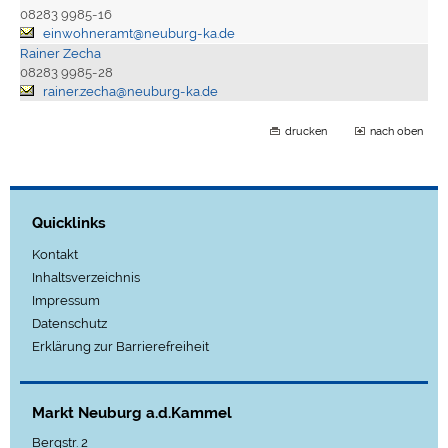
08283 9985-16
einwohneramt@neuburg-ka.de
Rainer Zecha
08283 9985-28
rainer.zecha@neuburg-ka.de
drucken
nach oben
Quicklinks
Kontakt
Inhaltsverzeichnis
Impressum
Datenschutz
Erklärung zur Barrierefreiheit
Markt Neuburg a.d.Kammel
Bergstr. 2