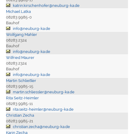
katrin.kirschenhofer@neuburg-ka.de
Michael Latka
08283 9985-0
Bauhof
info@neuburg-ka.de
Wolfgang Mahler
08283 2324
Bauhof
info@neuburg-ka.de
Wilfried Maurer
08283 2324
Bauhof
info@neuburg-ka.de
Martin Schließler
08283 9985-15
martin.schliessler@neuburg-ka.de
Rita Seitz-Heimler
08283 9985-11
rita.seitz-heimler@neuburg-ka.de
Christian Zecha
08283 9985-21
christian.zecha@neuburg-ka.de
Karin Zecha