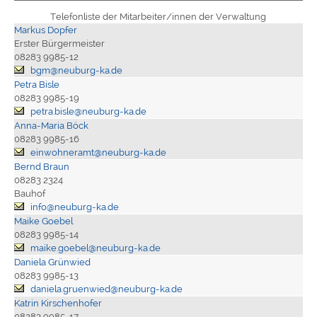
Telefonliste der Mitarbeiter/innen der Verwaltung
Markus Dopfer
Erster Bürgermeister
08283 9985-12
bgm@neuburg-ka.de
Petra Bisle
08283 9985-19
petra.bisle@neuburg-ka.de
Anna-Maria Böck
08283 9985-16
einwohneramt@neuburg-ka.de
Bernd Braun
08283 2324
Bauhof
info@neuburg-ka.de
Maike Goebel
08283 9985-14
maike.goebel@neuburg-ka.de
Daniela Grünwied
08283 9985-13
daniela.gruenwied@neuburg-ka.de
Katrin Kirschenhofer
08283 9985-17