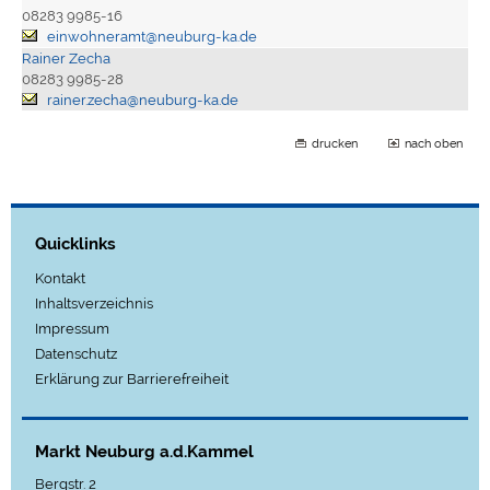
08283 9985-16
einwohneramt@neuburg-ka.de
Rainer Zecha
08283 9985-28
rainer.zecha@neuburg-ka.de
drucken
nach oben
Quicklinks
Kontakt
Inhaltsverzeichnis
Impressum
Datenschutz
Erklärung zur Barrierefreiheit
Markt Neuburg a.d.Kammel
Bergstr. 2