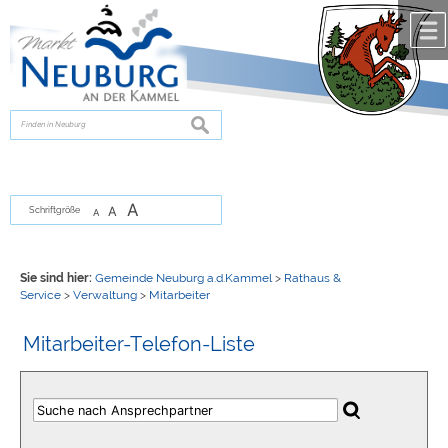
Zum Inhalt
,
zur Navigation
oder
zur Startseite
springen.
chließen
suchen
A
A
Schriftgröße
A
Sie sind hier:
Gemeinde Neuburg a.d.Kammel
>
Rathaus &
Service
>
Verwaltung
>
Mitarbeiter
Mitarbeiter-Telefon-Liste