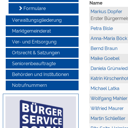
Name
Formulare
Markus Dopfer
Erster Bürgermei
Verwaltungsgliederung
Petra Bisle
Marktgemeinderat
Anna-Maria Böck
Ver- und Entsorgung
Bernd Braun
Ortsrecht & Satzungen
Maike Goebel
Seniorenbeauftragte
Daniela Grünwied
Behörden und Institutionen
Katrin Kirschenho
Notrufnummern
Michael Latka
Wolfgang Mahler
Wilfried Maurer
Martin Schließler