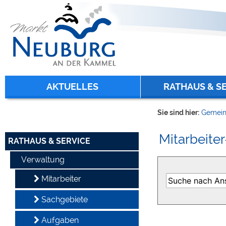
Zum Inhalt
,
zur Navigation
oder
zur Startseite
springen.
chließen
AKTUELLES
RATHAUS & S
Sie sind hier:
Gemein
Mitarbeiter
RATHAUS & SERVICE
Verwaltung
Mitarbeiter
Sachgebiete
Aufgaben