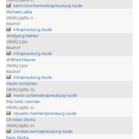
katrin.kirschenhofer@neuburg-ka.de
Michael Latka
08283 9985-0
Bauhof
info@neuburg-ka.de
Wolfgang Mahler
08283 2324
Bauhof
info@neuburg-ka.de
Wilfried Maurer
08283 2324
Bauhof
info@neuburg-ka.de
Martin Schließler
08283 9985-15
martin.schliessler@neuburg-ka.de
Rita Seitz-Heimler
08283 9985-11
rita.seitz-heimler@neuburg-ka.de
Christian Zecha
08283 9985-21
christian.zecha@neuburg-ka.de
Karin Zecha