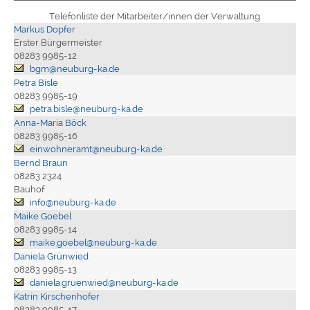
Telefonliste der Mitarbeiter/innen der Verwaltung
Markus Dopfer
Erster Bürgermeister
08283 9985-12
bgm@neuburg-ka.de
Petra Bisle
08283 9985-19
petra.bisle@neuburg-ka.de
Anna-Maria Böck
08283 9985-16
einwohneramt@neuburg-ka.de
Bernd Braun
08283 2324
Bauhof
info@neuburg-ka.de
Maike Goebel
08283 9985-14
maike.goebel@neuburg-ka.de
Daniela Grünwied
08283 9985-13
daniela.gruenwied@neuburg-ka.de
Katrin Kirschenhofer
08283 9985-17