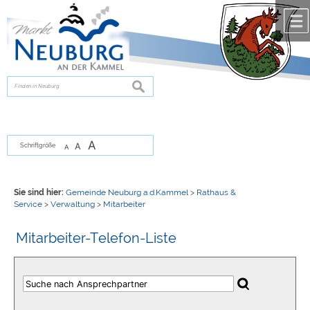
Zum Inhalt
,
zur Navigation
oder
zur Startseite
springen.
chließen
suchen
A
A
Schriftgröße
A
Sie sind hier:
Gemeinde Neuburg a.d.Kammel
>
Rathaus &
Service
>
Verwaltung
>
Mitarbeiter
Mitarbeiter-Telefon-Liste