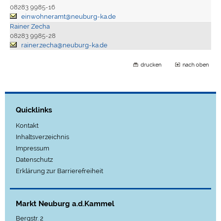
08283 9985-16
einwohneramt@neuburg-ka.de
Rainer Zecha
08283 9985-28
rainer.zecha@neuburg-ka.de
drucken
nach oben
Quicklinks
Kontakt
Inhaltsverzeichnis
Impressum
Datenschutz
Erklärung zur Barrierefreiheit
Markt Neuburg a.d.Kammel
Bergstr. 2