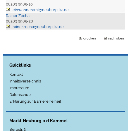
08283 9985-16
einwohneramt@neuburg-ka.de
Rainer Zecha
08283 9985-28
rainer.zecha@neuburg-ka.de
drucken
nach oben
Quicklinks
Kontakt
Inhaltsverzeichnis
Impressum
Datenschutz
Erklärung zur Barrierefreiheit
Markt Neuburg a.d.Kammel
Bergstr. 2