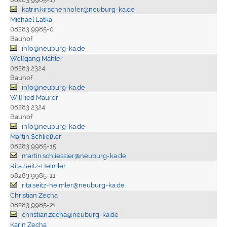
katrin.kirschenhofer@neuburg-ka.de
Michael Latka
08283 9985-0
Bauhof
info@neuburg-ka.de
Wolfgang Mahler
08283 2324
Bauhof
info@neuburg-ka.de
Wilfried Maurer
08283 2324
Bauhof
info@neuburg-ka.de
Martin Schließler
08283 9985-15
martin.schliessler@neuburg-ka.de
Rita Seitz-Heimler
08283 9985-11
rita.seitz-heimler@neuburg-ka.de
Christian Zecha
08283 9985-21
christian.zecha@neuburg-ka.de
Karin Zecha