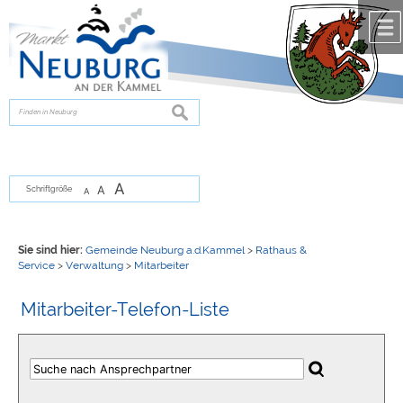
Zum Inhalt
,
zur Navigation
oder
zur Startseite
springen.
chließen
suchen
A
A
Schriftgröße
A
Sie sind hier:
Gemeinde Neuburg a.d.Kammel
>
Rathaus &
Service
>
Verwaltung
>
Mitarbeiter
Mitarbeiter-Telefon-Liste