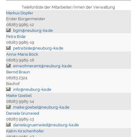
Telefonliste der Mitarbeiter/innen der Verwaltung
Markus Dopfer
Erster Bürgermeister
08283 9985-12
bgm@neuburg-ka.de
Petra Bisle
08283 9985-19
petra.bisle@neuburg-ka.de
Anna-Maria Böck
08283 9985-16
einwohneramt@neuburg-ka.de
Bernd Braun
08283 2324
Bauhof
info@neuburg-ka.de
Maike Goebel
08283 9985-14
maike.goebel@neuburg-ka.de
Daniela Grünwied
08283 9985-13
daniela.gruenwied@neuburg-ka.de
Katrin Kirschenhofer
08283 9985-17