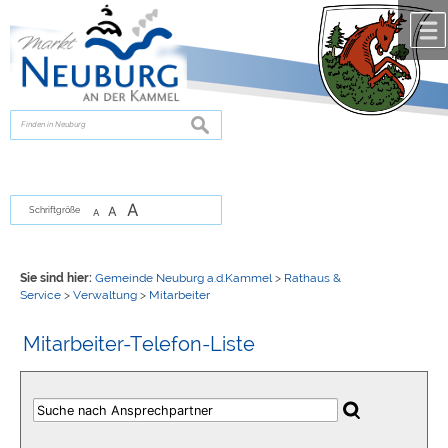
Zum Inhalt
,
zur Navigation
oder
zur Startseite
springen.
chließen
suchen
A
A
Schriftgröße
A
Sie sind hier:
Gemeinde Neuburg a.d.Kammel
>
Rathaus &
Service
>
Verwaltung
>
Mitarbeiter
Mitarbeiter-Telefon-Liste