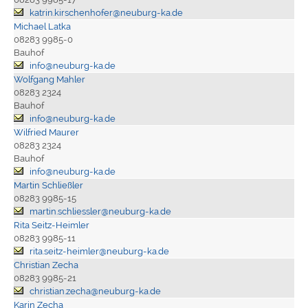
katrin.kirschenhofer@neuburg-ka.de
Michael Latka
08283 9985-0
Bauhof
info@neuburg-ka.de
Wolfgang Mahler
08283 2324
Bauhof
info@neuburg-ka.de
Wilfried Maurer
08283 2324
Bauhof
info@neuburg-ka.de
Martin Schließler
08283 9985-15
martin.schliessler@neuburg-ka.de
Rita Seitz-Heimler
08283 9985-11
rita.seitz-heimler@neuburg-ka.de
Christian Zecha
08283 9985-21
christian.zecha@neuburg-ka.de
Karin Zecha