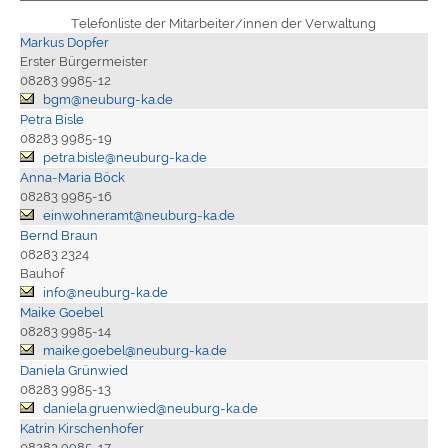
Telefonliste der Mitarbeiter/innen der Verwaltung
Markus Dopfer
Erster Bürgermeister
08283 9985-12
bgm@neuburg-ka.de
Petra Bisle
08283 9985-19
petra.bisle@neuburg-ka.de
Anna-Maria Böck
08283 9985-16
einwohneramt@neuburg-ka.de
Bernd Braun
08283 2324
Bauhof
info@neuburg-ka.de
Maike Goebel
08283 9985-14
maike.goebel@neuburg-ka.de
Daniela Grünwied
08283 9985-13
daniela.gruenwied@neuburg-ka.de
Katrin Kirschenhofer
08283 9985-17