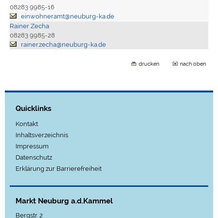
08283 9985-16
einwohneramt@neuburg-ka.de
Rainer Zecha
08283 9985-28
rainer.zecha@neuburg-ka.de
drucken
nach oben
Quicklinks
Kontakt
Inhaltsverzeichnis
Impressum
Datenschutz
Erklärung zur Barrierefreiheit
Markt Neuburg a.d.Kammel
Bergstr. 2