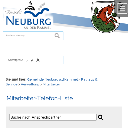
Zum Inhalt
,
zur Navigation
oder
zur Startseite
springen.
chließen
suchen
A
A
Schriftgröße
A
Sie sind hier:
Gemeinde Neuburg a.d.Kammel
>
Rathaus &
Service
>
Verwaltung
>
Mitarbeiter
Mitarbeiter-Telefon-Liste