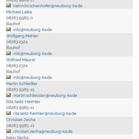
katrin.kirschenhofer@neuburg-ka.de
Michael Latka
08283 9985-0
Bauhof
info@neuburg-ka.de
Wolfgang Mahler
08283 2324
Bauhof
info@neuburg-ka.de
Wilfried Maurer
08283 2324
Bauhof
info@neuburg-ka.de
Martin Schließler
08283 9985-15
martin.schliessler@neuburg-ka.de
Rita Seitz-Heimler
08283 9985-11
rita.seitz-heimler@neuburg-ka.de
Christian Zecha
08283 9985-21
christian.zecha@neuburg-ka.de
Karin Zecha