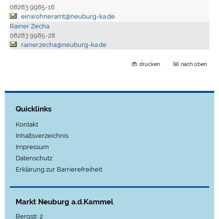
08283 9985-16
einwohneramt@neuburg-ka.de
Rainer Zecha
08283 9985-28
rainer.zecha@neuburg-ka.de
drucken
nach oben
Quicklinks
Kontakt
Inhaltsverzeichnis
Impressum
Datenschutz
Erklärung zur Barrierefreiheit
Markt Neuburg a.d.Kammel
Bergstr. 2