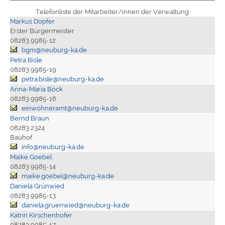
Telefonliste der Mitarbeiter/innen der Verwaltung
Markus Dopfer
Erster Bürgermeister
08283 9985-12
bgm@neuburg-ka.de
Petra Bisle
08283 9985-19
petra.bisle@neuburg-ka.de
Anna-Maria Böck
08283 9985-16
einwohneramt@neuburg-ka.de
Bernd Braun
08283 2324
Bauhof
info@neuburg-ka.de
Maike Goebel
08283 9985-14
maike.goebel@neuburg-ka.de
Daniela Grünwied
08283 9985-13
daniela.gruenwied@neuburg-ka.de
Katrin Kirschenhofer
08283 9985-17