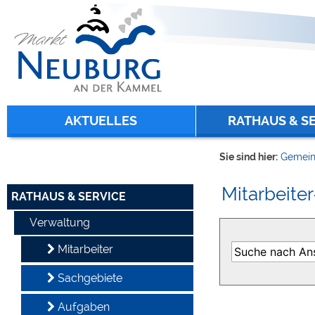
Zum Inhalt
,
zur Navigation
oder
zur Startseite
springen.
chließen
AKTUELLES
RATHAUS & S
Sie sind hier:
Gemein
Mitarbeiter
RATHAUS & SERVICE
Verwaltung
Mitarbeiter
Sachgebiete
Aufgaben