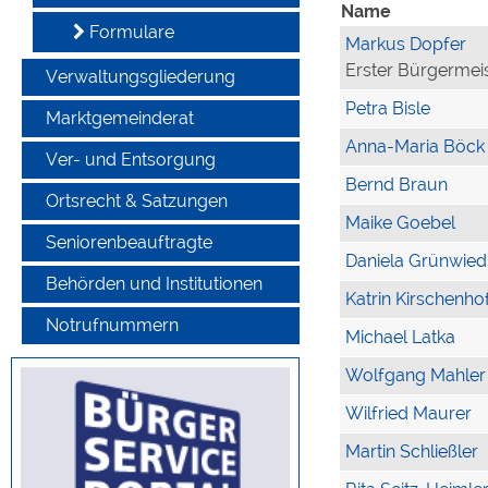
Name
Formulare
Markus Dopfer
Erster Bürgermei
Verwaltungsgliederung
Petra Bisle
Marktgemeinderat
Anna-Maria Böck
Ver- und Entsorgung
Bernd Braun
Ortsrecht & Satzungen
Maike Goebel
Seniorenbeauftragte
Daniela Grünwied
Behörden und Institutionen
Katrin Kirschenho
Notrufnummern
Michael Latka
Wolfgang Mahler
Wilfried Maurer
Martin Schließler