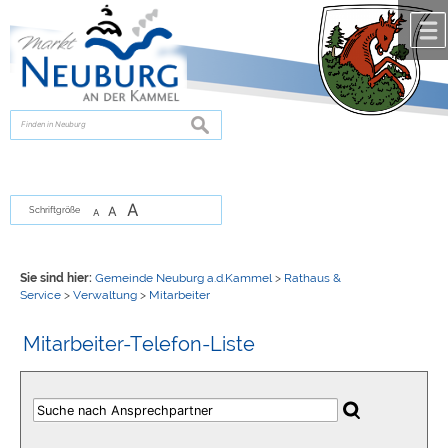
Zum Inhalt
,
zur Navigation
oder
zur Startseite
springen.
chließen
suchen
A
A
Schriftgröße
A
Sie sind hier:
Gemeinde Neuburg a.d.Kammel
>
Rathaus &
Service
>
Verwaltung
>
Mitarbeiter
Mitarbeiter-Telefon-Liste