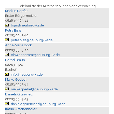
Telefonliste der Mitarbeiter/innen der Verwaltung
Markus Dopfer
Erster Bürgermeister
08283 9985-12
bgm@neuburg-ka.de
Petra Bisle
08283 9985-19
petra.bisle@neuburg-ka.de
Anna-Maria Böck
08283 9985-16
einwohneramt@neuburg-ka.de
Bernd Braun
08283 2324
Bauhof
info@neuburg-ka.de
Maike Goebel
08283 9985-14
maike.goebel@neuburg-ka.de
Daniela Grünwied
08283 9985-13
daniela.gruenwied@neuburg-ka.de
Katrin Kirschenhofer
08283 9985-17