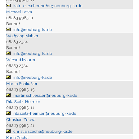
katrin.kirschenhofer@neuburg-ka.de
Michael Latka
08283 9985-0
Bauhof
info@neuburg-ka.de
Wolfgang Mahler
08283 2324
Bauhof
info@neuburg-ka.de
Wilfried Maurer
08283 2324
Bauhof
info@neuburg-ka.de
Martin Schließler
08283 9985-15
martin.schliessler@neuburg-ka.de
Rita Seitz-Heimler
08283 9985-11
rita.seitz-heimler@neuburg-ka.de
Christian Zecha
08283 9985-21
christian.zecha@neuburg-ka.de
Karin Zecha