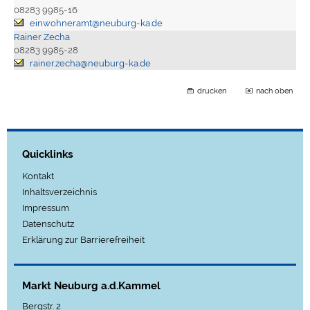
08283 9985-16
einwohneramt@neuburg-ka.de
Rainer Zecha
08283 9985-28
rainer.zecha@neuburg-ka.de
drucken
nach oben
Quicklinks
Kontakt
Inhaltsverzeichnis
Impressum
Datenschutz
Erklärung zur Barrierefreiheit
Markt Neuburg a.d.Kammel
Bergstr. 2