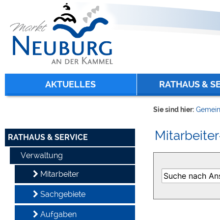
Zum Inhalt
,
zur Navigation
oder
zur Startseite
springen.
chließen
AKTUELLES
RATHAUS & S
Sie sind hier:
Gemein
Mitarbeiter
RATHAUS & SERVICE
Verwaltung
Mitarbeiter
Sachgebiete
Aufgaben