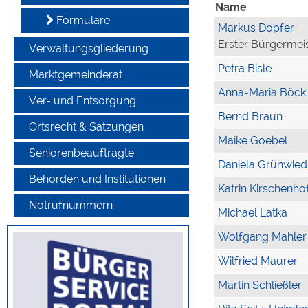
Name
Formulare
Markus Dopfer
Erster Bürgermei
Verwaltungsgliederung
Petra Bisle
Marktgemeinderat
Anna-Maria Böck
Ver- und Entsorgung
Bernd Braun
Ortsrecht & Satzungen
Maike Goebel
Seniorenbeauftragte
Daniela Grünwied
Behörden und Institutionen
Katrin Kirschenho
Notrufnummern
Michael Latka
Wolfgang Mahler
Wilfried Maurer
Martin Schließler