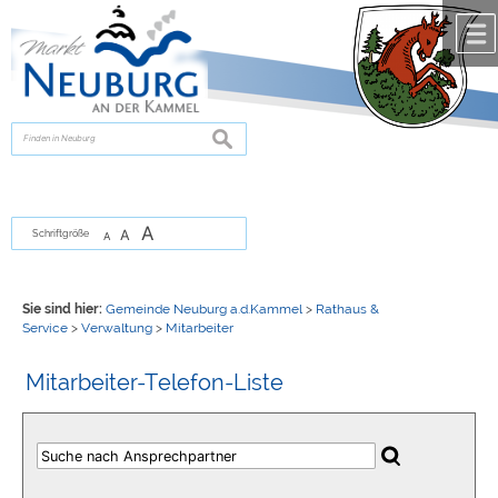
Zum Inhalt
,
zur Navigation
oder
zur Startseite
springen.
chließen
suchen
A
A
Schriftgröße
A
Sie sind hier:
Gemeinde Neuburg a.d.Kammel
>
Rathaus &
Service
>
Verwaltung
>
Mitarbeiter
Mitarbeiter-Telefon-Liste