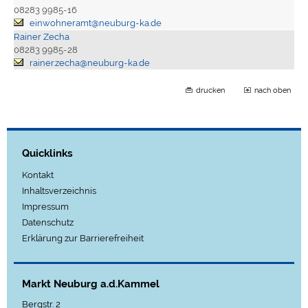
08283 9985-16
einwohneramt@neuburg-ka.de
Rainer Zecha
08283 9985-28
rainer.zecha@neuburg-ka.de
drucken
nach oben
Quicklinks
Kontakt
Inhaltsverzeichnis
Impressum
Datenschutz
Erklärung zur Barrierefreiheit
Markt Neuburg a.d.Kammel
Bergstr. 2