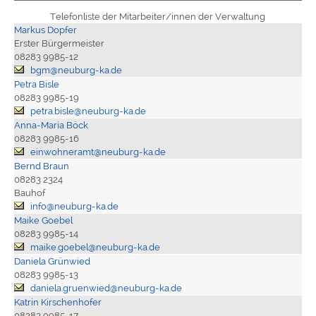
Telefonliste der Mitarbeiter/innen der Verwaltung
Markus Dopfer
Erster Bürgermeister
08283 9985-12
bgm@neuburg-ka.de
Petra Bisle
08283 9985-19
petra.bisle@neuburg-ka.de
Anna-Maria Böck
08283 9985-16
einwohneramt@neuburg-ka.de
Bernd Braun
08283 2324
Bauhof
info@neuburg-ka.de
Maike Goebel
08283 9985-14
maike.goebel@neuburg-ka.de
Daniela Grünwied
08283 9985-13
daniela.gruenwied@neuburg-ka.de
Katrin Kirschenhofer
08283 9985-17