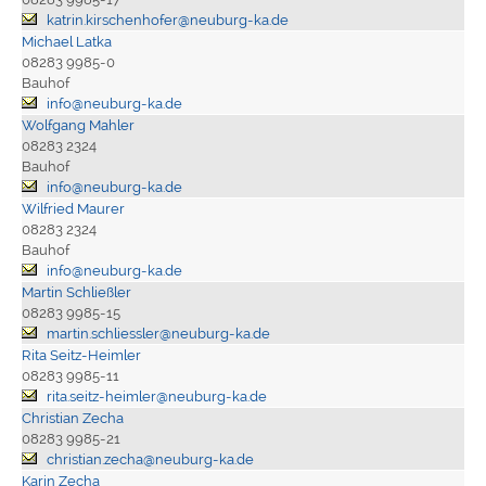
katrin.kirschenhofer@neuburg-ka.de
Michael Latka
08283 9985-0
Bauhof
info@neuburg-ka.de
Wolfgang Mahler
08283 2324
Bauhof
info@neuburg-ka.de
Wilfried Maurer
08283 2324
Bauhof
info@neuburg-ka.de
Martin Schließler
08283 9985-15
martin.schliessler@neuburg-ka.de
Rita Seitz-Heimler
08283 9985-11
rita.seitz-heimler@neuburg-ka.de
Christian Zecha
08283 9985-21
christian.zecha@neuburg-ka.de
Karin Zecha