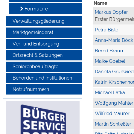
Name
Formulare
Markus Dopfer
Erster Bürgermei
Verwaltungsgliederung
Petra Bisle
Marktgemeinderat
Anna-Maria Böck
Ver- und Entsorgung
Bernd Braun
Ortsrecht & Satzungen
Maike Goebel
Seniorenbeauftragte
Daniela Grünwied
Behörden und Institutionen
Katrin Kirschenho
Notrufnummern
Michael Latka
Wolfgang Mahler
Wilfried Maurer
Martin Schließler