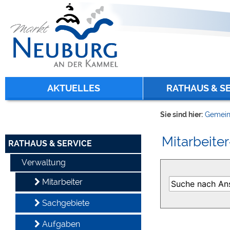
Zum Inhalt
,
zur Navigation
oder
zur Startseite
springen.
chließen
AKTUELLES
RATHAUS & S
Sie sind hier:
Gemein
Mitarbeiter
RATHAUS & SERVICE
Verwaltung
Mitarbeiter
Sachgebiete
Aufgaben