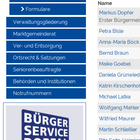
Name
Formulare
Markus Dopfer
Erster Bürgermei
Verwaltungsgliederung
Petra Bisle
Marktgemeinderat
Anna-Maria Böck
Ver- und Entsorgung
Bernd Braun
Ortsrecht & Satzungen
Maike Goebel
Seniorenbeauftragte
Daniela Grünwied
Behörden und Institutionen
Katrin Kirschenho
Notrufnummern
Michael Latka
Wolfgang Mahler
Wilfried Maurer
Martin Schließler