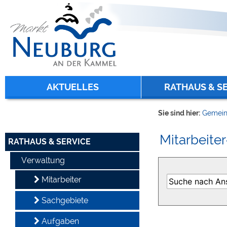
Zum Inhalt
,
zur Navigation
oder
zur Startseite
springen.
chließen
AKTUELLES
RATHAUS & S
Sie sind hier:
Gemein
Mitarbeiter
RATHAUS & SERVICE
Verwaltung
Mitarbeiter
Sachgebiete
Aufgaben