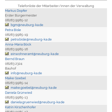
Telefonliste der Mitarbeiter/innen der Verwaltung
Markus Dopfer
Erster Bürgermeister
08283 9985-12
bgm@neuburg-ka.de
Petra Bisle
08283 9985-19
petra.bisle@neuburg-ka.de
Anna-Maria Böck
08283 9985-16
einwohneramt@neuburg-ka.de
Bernd Braun
08283 2324
Bauhof
info@neuburg-ka.de
Maike Goebel
08283 9985-14
maike.goebel@neuburg-ka.de
Daniela Grünwied
08283 9985-13
daniela.gruenwied@neuburg-ka.de
Katrin Kirschenhofer
08283 9985-17