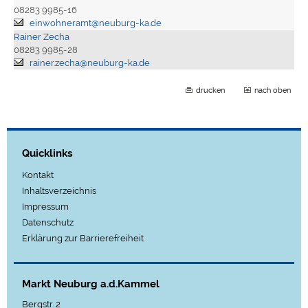
08283 9985-16
einwohneramt@neuburg-ka.de
Rainer Zecha
08283 9985-28
rainer.zecha@neuburg-ka.de
drucken
nach oben
Quicklinks
Kontakt
Inhaltsverzeichnis
Impressum
Datenschutz
Erklärung zur Barrierefreiheit
Markt Neuburg a.d.Kammel
Bergstr. 2