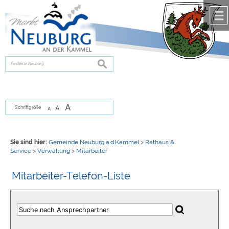
Zum Inhalt
,
zur Navigation
oder
zur Startseite
springen.
chließen
suchen
A
A
Schriftgröße
A
Sie sind hier:
Gemeinde Neuburg a.d.Kammel
>
Rathaus &
Service
>
Verwaltung
>
Mitarbeiter
Mitarbeiter-Telefon-Liste