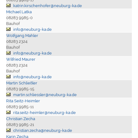
katrin.kirschenhofer@neuburg-ka.de
Michael Latka
08283 9985-0
Bauhof
info@neuburg-ka.de
Wolfgang Mahler
08283 2324
Bauhof
info@neuburg-ka.de
Wilfried Maurer
08283 2324
Bauhof
info@neuburg-ka.de
Martin Schließler
08283 9985-15
martin.schliessler@neuburg-ka.de
Rita Seitz-Heimler
08283 9985-11
rita.seitz-heimler@neuburg-ka.de
Christian Zecha
08283 9985-21
christian.zecha@neuburg-ka.de
Karin Zecha