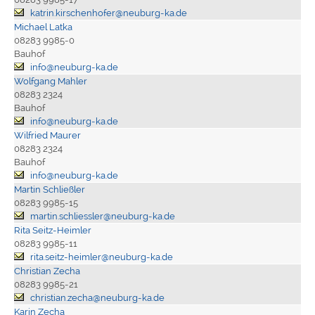
katrin.kirschenhofer@neuburg-ka.de
Michael Latka
08283 9985-0
Bauhof
info@neuburg-ka.de
Wolfgang Mahler
08283 2324
Bauhof
info@neuburg-ka.de
Wilfried Maurer
08283 2324
Bauhof
info@neuburg-ka.de
Martin Schließler
08283 9985-15
martin.schliessler@neuburg-ka.de
Rita Seitz-Heimler
08283 9985-11
rita.seitz-heimler@neuburg-ka.de
Christian Zecha
08283 9985-21
christian.zecha@neuburg-ka.de
Karin Zecha