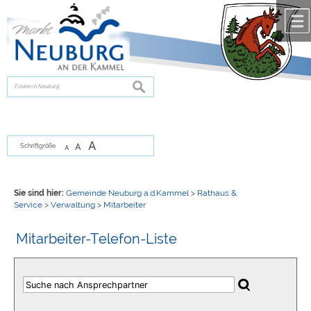
Zum Inhalt
,
zur Navigation
oder
zur Startseite
springen.
chließen
suchen
A
A
Schriftgröße
A
Sie sind hier:
Gemeinde Neuburg a.d.Kammel
>
Rathaus &
Service
>
Verwaltung
>
Mitarbeiter
Mitarbeiter-Telefon-Liste