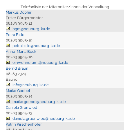
Telefonliste der Mitarbeiter/innen der Verwaltung
Markus Dopfer
Erster Bürgermeister
08283 9985-12
bgm@neuburg-ka.de
Petra Bisle
08283 9985-19
petra.bisle@neuburg-ka.de
Anna-Maria Böck
08283 9985-16
einwohneramt@neuburg-ka.de
Bernd Braun
08283 2324
Bauhof
info@neuburg-ka.de
Maike Goebel
08283 9985-14
maike.goebel@neuburg-ka.de
Daniela Grünwied
08283 9985-13
daniela.gruenwied@neuburg-ka.de
Katrin Kirschenhofer
08283 9985-17