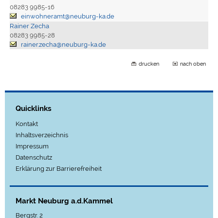
08283 9985-16
einwohneramt@neuburg-ka.de
Rainer Zecha
08283 9985-28
rainer.zecha@neuburg-ka.de
drucken
nach oben
Quicklinks
Kontakt
Inhaltsverzeichnis
Impressum
Datenschutz
Erklärung zur Barrierefreiheit
Markt Neuburg a.d.Kammel
Bergstr. 2