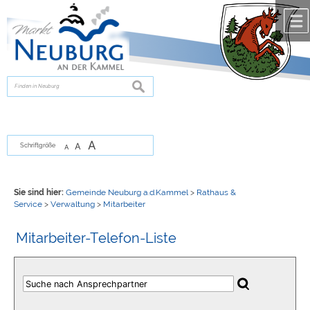
Zum Inhalt
,
zur Navigation
oder
zur Startseite
springen.
chließen
suchen
A
A
Schriftgröße
A
Sie sind hier:
Gemeinde Neuburg a.d.Kammel
>
Rathaus &
Service
>
Verwaltung
>
Mitarbeiter
Mitarbeiter-Telefon-Liste