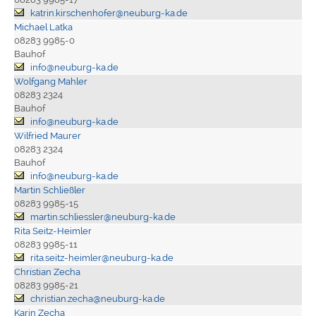
katrin.kirschenhofer@neuburg-ka.de
Michael Latka
08283 9985-0
Bauhof
info@neuburg-ka.de
Wolfgang Mahler
08283 2324
Bauhof
info@neuburg-ka.de
Wilfried Maurer
08283 2324
Bauhof
info@neuburg-ka.de
Martin Schließler
08283 9985-15
martin.schliessler@neuburg-ka.de
Rita Seitz-Heimler
08283 9985-11
rita.seitz-heimler@neuburg-ka.de
Christian Zecha
08283 9985-21
christian.zecha@neuburg-ka.de
Karin Zecha