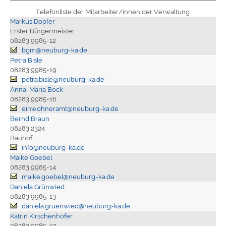
Telefonliste der Mitarbeiter/innen der Verwaltung
Markus Dopfer
Erster Bürgermeister
08283 9985-12
bgm@neuburg-ka.de
Petra Bisle
08283 9985-19
petra.bisle@neuburg-ka.de
Anna-Maria Böck
08283 9985-16
einwohneramt@neuburg-ka.de
Bernd Braun
08283 2324
Bauhof
info@neuburg-ka.de
Maike Goebel
08283 9985-14
maike.goebel@neuburg-ka.de
Daniela Grünwied
08283 9985-13
daniela.gruenwied@neuburg-ka.de
Katrin Kirschenhofer
08283 9985-17