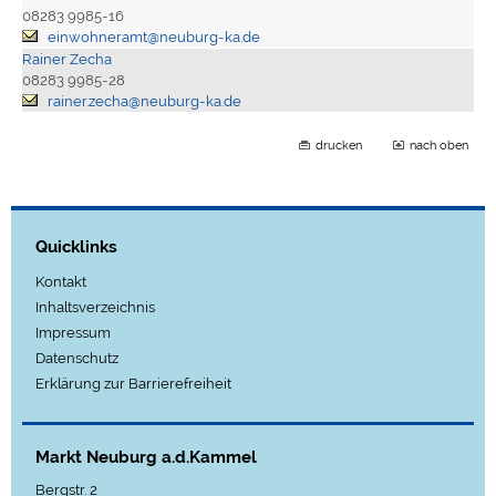
08283 9985-16
einwohneramt@neuburg-ka.de
Rainer Zecha
08283 9985-28
rainer.zecha@neuburg-ka.de
drucken
nach oben
Quicklinks
Kontakt
Inhaltsverzeichnis
Impressum
Datenschutz
Erklärung zur Barrierefreiheit
Markt Neuburg a.d.Kammel
Bergstr. 2