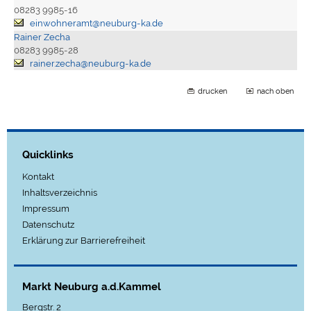
08283 9985-16
einwohneramt@neuburg-ka.de
Rainer Zecha
08283 9985-28
rainer.zecha@neuburg-ka.de
drucken
nach oben
Quicklinks
Kontakt
Inhaltsverzeichnis
Impressum
Datenschutz
Erklärung zur Barrierefreiheit
Markt Neuburg a.d.Kammel
Bergstr. 2