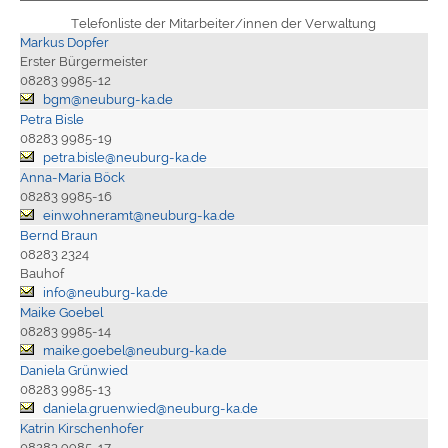
Telefonliste der Mitarbeiter/innen der Verwaltung
Markus Dopfer
Erster Bürgermeister
08283 9985-12
bgm@neuburg-ka.de
Petra Bisle
08283 9985-19
petra.bisle@neuburg-ka.de
Anna-Maria Böck
08283 9985-16
einwohneramt@neuburg-ka.de
Bernd Braun
08283 2324
Bauhof
info@neuburg-ka.de
Maike Goebel
08283 9985-14
maike.goebel@neuburg-ka.de
Daniela Grünwied
08283 9985-13
daniela.gruenwied@neuburg-ka.de
Katrin Kirschenhofer
08283 9985-17