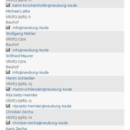
katrin.kirschenhofer@neuburg-ka.de
Michael Latka
08283 9985-0
Bauhof
info@neuburg-ka.de
Wolfgang Mahler
08283 2324
Bauhof
info@neuburg-ka.de
Wilfried Maurer
08283 2324
Bauhof
info@neuburg-ka.de
Martin Schließler
08283 9985-15
martin.schliessler@neuburg-ka.de
Rita Seitz-Heimler
08283 9985-11
rita.seitz-heimler@neuburg-ka.de
Christian Zecha
08283 9985-21
christian.zecha@neuburg-ka.de
Karin Zecha