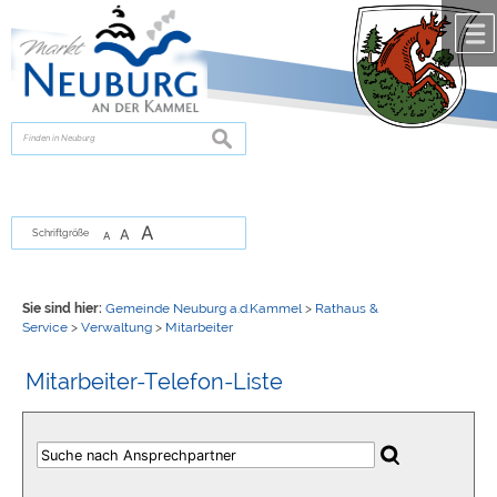
Zum Inhalt
,
zur Navigation
oder
zur Startseite
springen.
chließen
suchen
A
A
Schriftgröße
A
Sie sind hier:
Gemeinde Neuburg a.d.Kammel
>
Rathaus &
Service
>
Verwaltung
>
Mitarbeiter
Mitarbeiter-Telefon-Liste