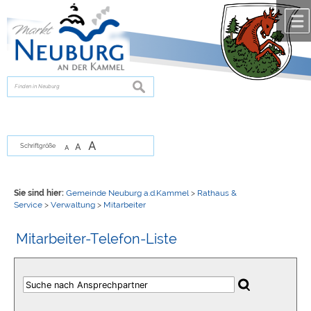
Zum Inhalt
,
zur Navigation
oder
zur Startseite
springen.
chließen
suchen
A
A
Schriftgröße
A
Sie sind hier:
Gemeinde Neuburg a.d.Kammel
>
Rathaus &
Service
>
Verwaltung
>
Mitarbeiter
Mitarbeiter-Telefon-Liste