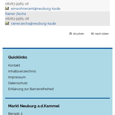
08283 9985-16
einwohneramt@neuburg-ka.de
Rainer Zecha
08283 9985-28
rainer.zecha@neuburg-ka.de
drucken
nach oben
Quicklinks
Kontakt
Inhaltsverzeichnis
Impressum
Datenschutz
Erklärung zur Barrierefreiheit
Markt Neuburg a.d.Kammel
Bergstr. 2