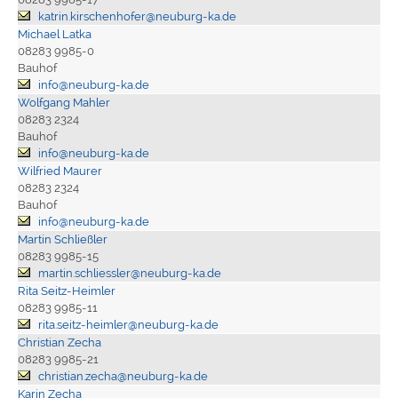
katrin.kirschenhofer@neuburg-ka.de
Michael Latka
08283 9985-0
Bauhof
info@neuburg-ka.de
Wolfgang Mahler
08283 2324
Bauhof
info@neuburg-ka.de
Wilfried Maurer
08283 2324
Bauhof
info@neuburg-ka.de
Martin Schließler
08283 9985-15
martin.schliessler@neuburg-ka.de
Rita Seitz-Heimler
08283 9985-11
rita.seitz-heimler@neuburg-ka.de
Christian Zecha
08283 9985-21
christian.zecha@neuburg-ka.de
Karin Zecha