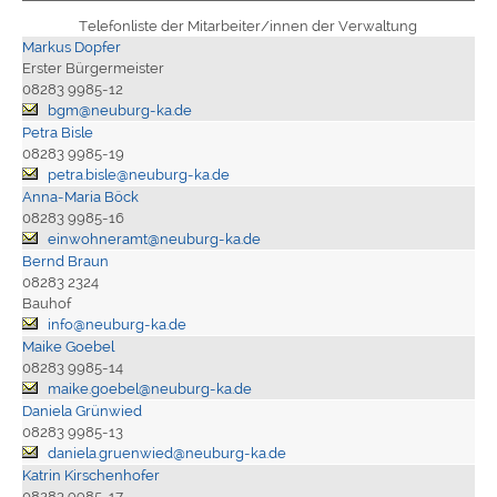
Telefonliste der Mitarbeiter/innen der Verwaltung
Markus Dopfer
Erster Bürgermeister
08283 9985-12
bgm@neuburg-ka.de
Petra Bisle
08283 9985-19
petra.bisle@neuburg-ka.de
Anna-Maria Böck
08283 9985-16
einwohneramt@neuburg-ka.de
Bernd Braun
08283 2324
Bauhof
info@neuburg-ka.de
Maike Goebel
08283 9985-14
maike.goebel@neuburg-ka.de
Daniela Grünwied
08283 9985-13
daniela.gruenwied@neuburg-ka.de
Katrin Kirschenhofer
08283 9985-17