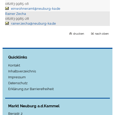
08283 9985-16
einwohneramt@neuburg-ka.de
Rainer Zecha
08283 9985-28
rainer.zecha@neuburg-ka.de
drucken
nach oben
Quicklinks
Kontakt
Inhaltsverzeichnis
Impressum
Datenschutz
Erklärung zur Barrierefreiheit
Markt Neuburg a.d.Kammel
Bergstr. 2