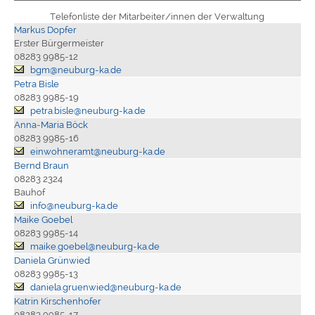
Telefonliste der Mitarbeiter/innen der Verwaltung
Markus Dopfer
Erster Bürgermeister
08283 9985-12
bgm@neuburg-ka.de
Petra Bisle
08283 9985-19
petra.bisle@neuburg-ka.de
Anna-Maria Böck
08283 9985-16
einwohneramt@neuburg-ka.de
Bernd Braun
08283 2324
Bauhof
info@neuburg-ka.de
Maike Goebel
08283 9985-14
maike.goebel@neuburg-ka.de
Daniela Grünwied
08283 9985-13
daniela.gruenwied@neuburg-ka.de
Katrin Kirschenhofer
08283 9985-17