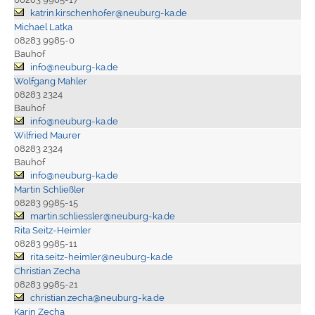
katrin.kirschenhofer@neuburg-ka.de
Michael Latka
08283 9985-0
Bauhof
info@neuburg-ka.de
Wolfgang Mahler
08283 2324
Bauhof
info@neuburg-ka.de
Wilfried Maurer
08283 2324
Bauhof
info@neuburg-ka.de
Martin Schließler
08283 9985-15
martin.schliessler@neuburg-ka.de
Rita Seitz-Heimler
08283 9985-11
rita.seitz-heimler@neuburg-ka.de
Christian Zecha
08283 9985-21
christian.zecha@neuburg-ka.de
Karin Zecha