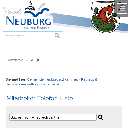
Zum Inhalt
,
zur Navigation
oder
zur Startseite
springen.
chließen
suchen
A
A
Schriftgröße
A
Sie sind hier:
Gemeinde Neuburg a.d.Kammel
>
Rathaus &
Service
>
Verwaltung
>
Mitarbeiter
Mitarbeiter-Telefon-Liste