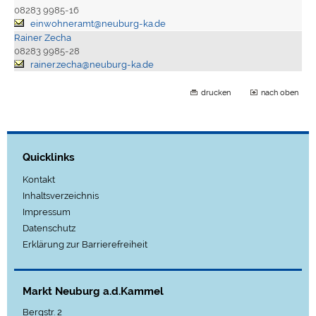
08283 9985-16
einwohneramt@neuburg-ka.de
Rainer Zecha
08283 9985-28
rainer.zecha@neuburg-ka.de
drucken
nach oben
Quicklinks
Kontakt
Inhaltsverzeichnis
Impressum
Datenschutz
Erklärung zur Barrierefreiheit
Markt Neuburg a.d.Kammel
Bergstr. 2