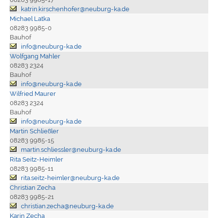
katrin.kirschenhofer@neuburg-ka.de
Michael Latka
08283 9985-0
Bauhof
info@neuburg-ka.de
Wolfgang Mahler
08283 2324
Bauhof
info@neuburg-ka.de
Wilfried Maurer
08283 2324
Bauhof
info@neuburg-ka.de
Martin Schließler
08283 9985-15
martin.schliessler@neuburg-ka.de
Rita Seitz-Heimler
08283 9985-11
rita.seitz-heimler@neuburg-ka.de
Christian Zecha
08283 9985-21
christian.zecha@neuburg-ka.de
Karin Zecha