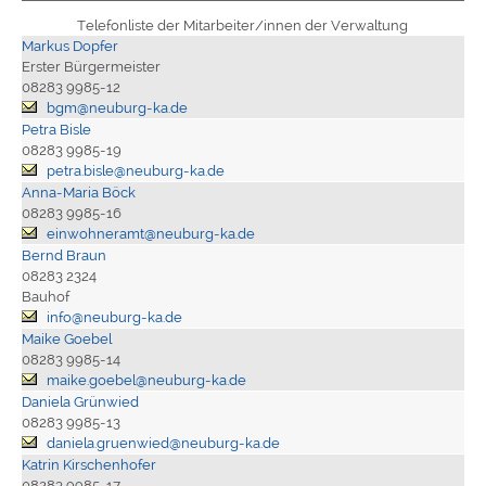
Telefonliste der Mitarbeiter/innen der Verwaltung
Markus Dopfer
Erster Bürgermeister
08283 9985-12
bgm@neuburg-ka.de
Petra Bisle
08283 9985-19
petra.bisle@neuburg-ka.de
Anna-Maria Böck
08283 9985-16
einwohneramt@neuburg-ka.de
Bernd Braun
08283 2324
Bauhof
info@neuburg-ka.de
Maike Goebel
08283 9985-14
maike.goebel@neuburg-ka.de
Daniela Grünwied
08283 9985-13
daniela.gruenwied@neuburg-ka.de
Katrin Kirschenhofer
08283 9985-17