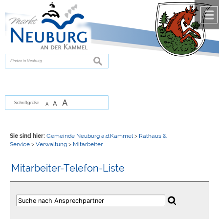
Zum Inhalt
,
zur Navigation
oder
zur Startseite
springen.
chließen
suchen
A
A
Schriftgröße
A
Sie sind hier:
Gemeinde Neuburg a.d.Kammel
>
Rathaus &
Service
>
Verwaltung
>
Mitarbeiter
Mitarbeiter-Telefon-Liste