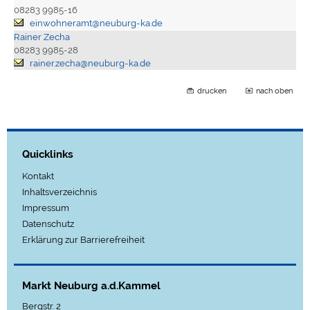
08283 9985-16
einwohneramt@neuburg-ka.de
Rainer Zecha
08283 9985-28
rainer.zecha@neuburg-ka.de
drucken
nach oben
Quicklinks
Kontakt
Inhaltsverzeichnis
Impressum
Datenschutz
Erklärung zur Barrierefreiheit
Markt Neuburg a.d.Kammel
Bergstr. 2