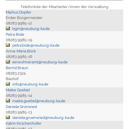
Telefonliste der Mitarbeiter/innen der Verwaltung
Markus Dopfer
Erster Bürgermeister
08283 9985-12
bgm@neuburg-ka.de
Petra Bisle
08283 9985-19
petra.bisle@neuburg-ka.de
Anna-Maria Böck
08283 9985-16
einwohneramt@neuburg-ka.de
Bernd Braun
08283 2324
Bauhof
info@neuburg-ka.de
Maike Goebel
08283 9985-14
maike.goebel@neuburg-ka.de
Daniela Grünwied
08283 9985-13
daniela.gruenwied@neuburg-ka.de
Katrin Kirschenhofer
08283 9985-17