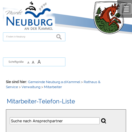
Zum Inhalt
,
zur Navigation
oder
zur Startseite
springen.
chließen
suchen
A
A
Schriftgröße
A
Sie sind hier:
Gemeinde Neuburg a.d.Kammel
>
Rathaus &
Service
>
Verwaltung
>
Mitarbeiter
Mitarbeiter-Telefon-Liste