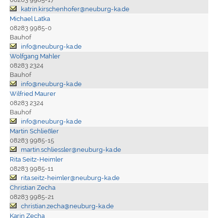
katrin.kirschenhofer@neuburg-ka.de
Michael Latka
08283 9985-0
Bauhof
info@neuburg-ka.de
Wolfgang Mahler
08283 2324
Bauhof
info@neuburg-ka.de
Wilfried Maurer
08283 2324
Bauhof
info@neuburg-ka.de
Martin Schließler
08283 9985-15
martin.schliessler@neuburg-ka.de
Rita Seitz-Heimler
08283 9985-11
rita.seitz-heimler@neuburg-ka.de
Christian Zecha
08283 9985-21
christian.zecha@neuburg-ka.de
Karin Zecha