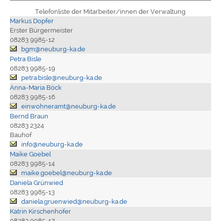
Telefonliste der Mitarbeiter/innen der Verwaltung
Markus Dopfer
Erster Bürgermeister
08283 9985-12
bgm@neuburg-ka.de
Petra Bisle
08283 9985-19
petra.bisle@neuburg-ka.de
Anna-Maria Böck
08283 9985-16
einwohneramt@neuburg-ka.de
Bernd Braun
08283 2324
Bauhof
info@neuburg-ka.de
Maike Goebel
08283 9985-14
maike.goebel@neuburg-ka.de
Daniela Grünwied
08283 9985-13
daniela.gruenwied@neuburg-ka.de
Katrin Kirschenhofer
08283 9985-17