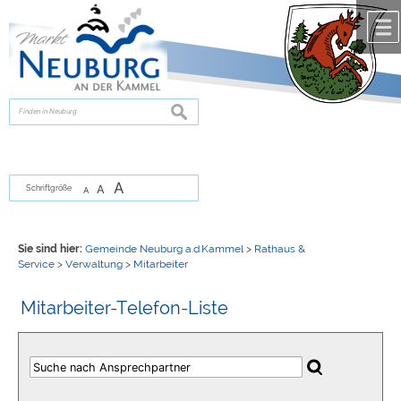
Zum Inhalt
,
zur Navigation
oder
zur Startseite
springen.
chließen
suchen
A
A
Schriftgröße
A
Sie sind hier:
Gemeinde Neuburg a.d.Kammel
>
Rathaus &
Service
>
Verwaltung
>
Mitarbeiter
Mitarbeiter-Telefon-Liste