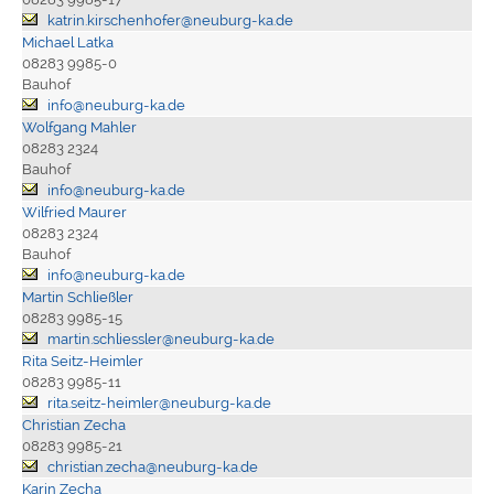
katrin.kirschenhofer@neuburg-ka.de
Michael Latka
08283 9985-0
Bauhof
info@neuburg-ka.de
Wolfgang Mahler
08283 2324
Bauhof
info@neuburg-ka.de
Wilfried Maurer
08283 2324
Bauhof
info@neuburg-ka.de
Martin Schließler
08283 9985-15
martin.schliessler@neuburg-ka.de
Rita Seitz-Heimler
08283 9985-11
rita.seitz-heimler@neuburg-ka.de
Christian Zecha
08283 9985-21
christian.zecha@neuburg-ka.de
Karin Zecha