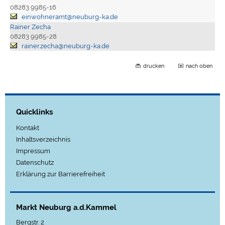
08283 9985-16
einwohneramt@neuburg-ka.de
Rainer Zecha
08283 9985-28
rainer.zecha@neuburg-ka.de
drucken
nach oben
Quicklinks
Kontakt
Inhaltsverzeichnis
Impressum
Datenschutz
Erklärung zur Barrierefreiheit
Markt Neuburg a.d.Kammel
Bergstr. 2