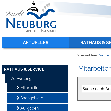
Zum Inhalt
,
zur Navigation
oder
zur Startseite
springen.
chließen
AKTUELLES
RATHAUS & S
Sie sind hier:
Gemein
Mitarbeiter
RATHAUS & SERVICE
Verwaltung
Mitarbeiter
Sachgebiete
Aufgaben