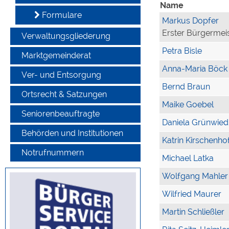
Name
Formulare
Markus Dopfer
Erster Bürgermei
Verwaltungsgliederung
Petra Bisle
Marktgemeinderat
Anna-Maria Böck
Ver- und Entsorgung
Bernd Braun
Ortsrecht & Satzungen
Maike Goebel
Seniorenbeauftragte
Daniela Grünwied
Behörden und Institutionen
Katrin Kirschenho
Notrufnummern
Michael Latka
Wolfgang Mahler
Wilfried Maurer
Martin Schließler