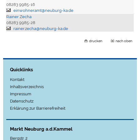
08283 9985-16
einwohneramt@neuburg-ka.de
Rainer Zecha
08283 9985-28
rainer.zecha@neuburg-ka.de
drucken
nach oben
Quicklinks
Kontakt
Inhaltsverzeichnis
Impressum
Datenschutz
Erklärung zur Barrierefreiheit
Markt Neuburg a.d.Kammel
Bergstr. 2