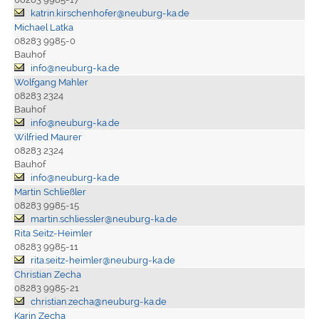
katrin.kirschenhofer@neuburg-ka.de
Michael Latka
08283 9985-0
Bauhof
info@neuburg-ka.de
Wolfgang Mahler
08283 2324
Bauhof
info@neuburg-ka.de
Wilfried Maurer
08283 2324
Bauhof
info@neuburg-ka.de
Martin Schließler
08283 9985-15
martin.schliessler@neuburg-ka.de
Rita Seitz-Heimler
08283 9985-11
rita.seitz-heimler@neuburg-ka.de
Christian Zecha
08283 9985-21
christian.zecha@neuburg-ka.de
Karin Zecha