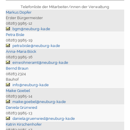
Telefonliste der Mitarbeiter/innen der Verwaltung
Markus Dopfer
Erster Bürgermeister
08283 9985-12
bgm@neuburg-ka.de
Petra Bisle
08283 9985-19
petra.bisle@neuburg-ka.de
Anna-Maria Böck
08283 9985-16
einwohneramt@neuburg-ka.de
Bernd Braun
08283 2324
Bauhof
info@neuburg-ka.de
Maike Goebel
08283 9985-14
maike.goebel@neuburg-ka.de
Daniela Grünwied
08283 9985-13
daniela.gruenwied@neuburg-ka.de
Katrin Kirschenhofer
08283 9985-17