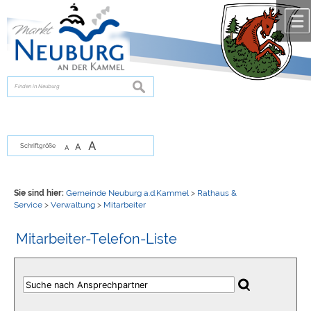
Zum Inhalt
,
zur Navigation
oder
zur Startseite
springen.
chließen
suchen
A
A
Schriftgröße
A
Sie sind hier:
Gemeinde Neuburg a.d.Kammel
>
Rathaus &
Service
>
Verwaltung
>
Mitarbeiter
Mitarbeiter-Telefon-Liste