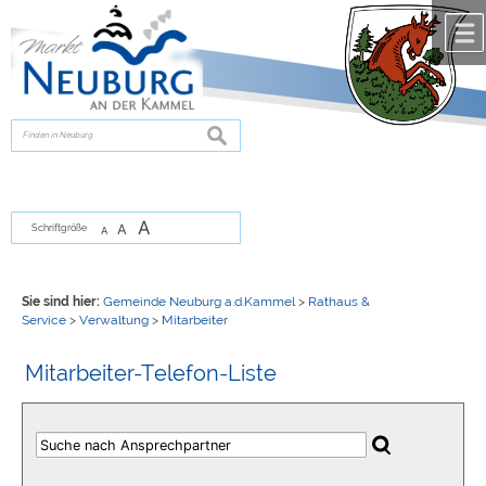
Zum Inhalt
,
zur Navigation
oder
zur Startseite
springen.
chließen
suchen
A
A
Schriftgröße
A
Sie sind hier:
Gemeinde Neuburg a.d.Kammel
>
Rathaus &
Service
>
Verwaltung
>
Mitarbeiter
Mitarbeiter-Telefon-Liste