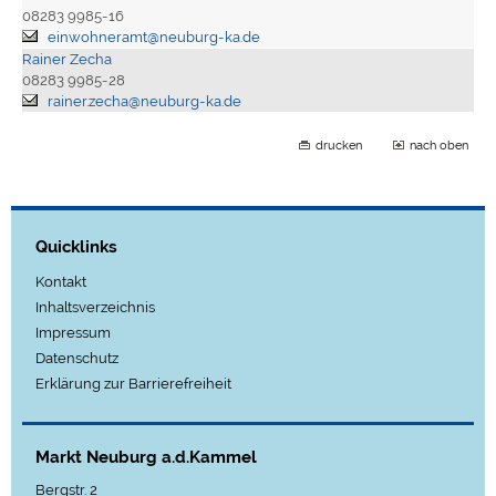
08283 9985-16
einwohneramt@neuburg-ka.de
Rainer Zecha
08283 9985-28
rainer.zecha@neuburg-ka.de
drucken
nach oben
Quicklinks
Kontakt
Inhaltsverzeichnis
Impressum
Datenschutz
Erklärung zur Barrierefreiheit
Markt Neuburg a.d.Kammel
Bergstr. 2