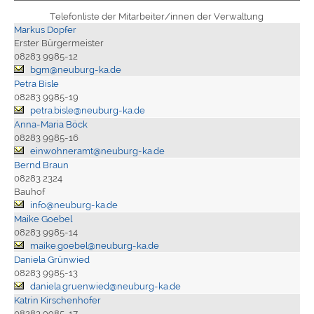
Telefonliste der Mitarbeiter/innen der Verwaltung
Markus Dopfer
Erster Bürgermeister
08283 9985-12
bgm@neuburg-ka.de
Petra Bisle
08283 9985-19
petra.bisle@neuburg-ka.de
Anna-Maria Böck
08283 9985-16
einwohneramt@neuburg-ka.de
Bernd Braun
08283 2324
Bauhof
info@neuburg-ka.de
Maike Goebel
08283 9985-14
maike.goebel@neuburg-ka.de
Daniela Grünwied
08283 9985-13
daniela.gruenwied@neuburg-ka.de
Katrin Kirschenhofer
08283 9985-17