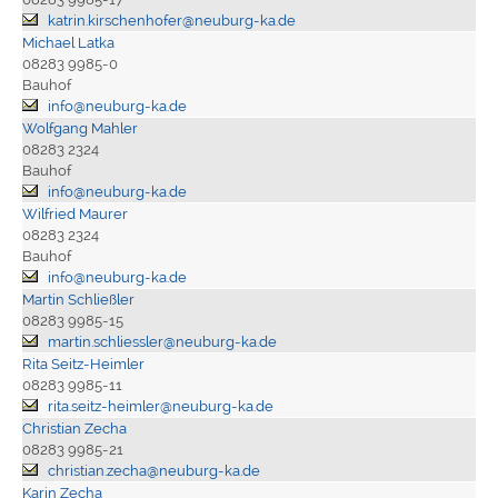
katrin.kirschenhofer@neuburg-ka.de
Michael Latka
08283 9985-0
Bauhof
info@neuburg-ka.de
Wolfgang Mahler
08283 2324
Bauhof
info@neuburg-ka.de
Wilfried Maurer
08283 2324
Bauhof
info@neuburg-ka.de
Martin Schließler
08283 9985-15
martin.schliessler@neuburg-ka.de
Rita Seitz-Heimler
08283 9985-11
rita.seitz-heimler@neuburg-ka.de
Christian Zecha
08283 9985-21
christian.zecha@neuburg-ka.de
Karin Zecha