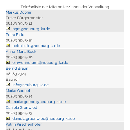
Telefonliste der Mitarbeiter/innen der Verwaltung
Markus Dopfer
Erster Bürgermeister
08283 9985-12
bgm@neuburg-ka.de
Petra Bisle
08283 9985-19
petra.bisle@neuburg-ka.de
Anna-Maria Böck
08283 9985-16
einwohneramt@neuburg-ka.de
Bernd Braun
08283 2324
Bauhof
info@neuburg-ka.de
Maike Goebel
08283 9985-14
maike.goebel@neuburg-ka.de
Daniela Grünwied
08283 9985-13
daniela.gruenwied@neuburg-ka.de
Katrin Kirschenhofer
08283 9985-17