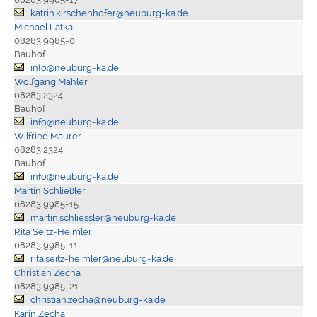
katrin.kirschenhofer@neuburg-ka.de
Michael Latka
08283 9985-0
Bauhof
info@neuburg-ka.de
Wolfgang Mahler
08283 2324
Bauhof
info@neuburg-ka.de
Wilfried Maurer
08283 2324
Bauhof
info@neuburg-ka.de
Martin Schließler
08283 9985-15
martin.schliessler@neuburg-ka.de
Rita Seitz-Heimler
08283 9985-11
rita.seitz-heimler@neuburg-ka.de
Christian Zecha
08283 9985-21
christian.zecha@neuburg-ka.de
Karin Zecha