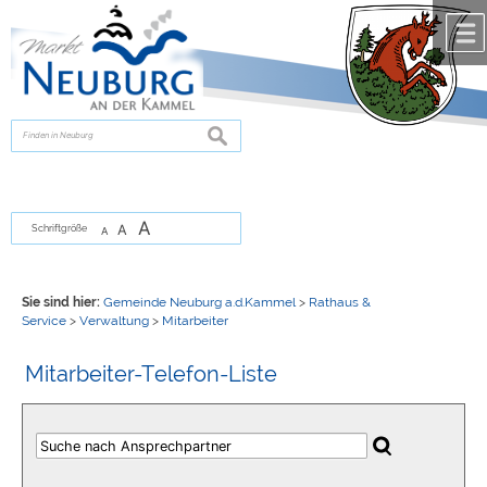
Zum Inhalt
,
zur Navigation
oder
zur Startseite
springen.
chließen
suchen
A
A
Schriftgröße
A
Sie sind hier:
Gemeinde Neuburg a.d.Kammel
>
Rathaus &
Service
>
Verwaltung
>
Mitarbeiter
Mitarbeiter-Telefon-Liste