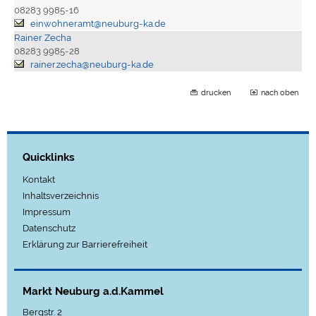
08283 9985-16
einwohneramt@neuburg-ka.de
Rainer Zecha
08283 9985-28
rainer.zecha@neuburg-ka.de
drucken
nach oben
Quicklinks
Kontakt
Inhaltsverzeichnis
Impressum
Datenschutz
Erklärung zur Barrierefreiheit
Markt Neuburg a.d.Kammel
Bergstr. 2