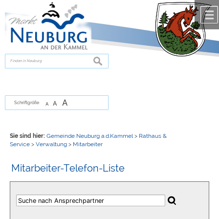
Zum Inhalt
,
zur Navigation
oder
zur Startseite
springen.
chließen
suchen
A
A
Schriftgröße
A
Sie sind hier:
Gemeinde Neuburg a.d.Kammel
>
Rathaus &
Service
>
Verwaltung
>
Mitarbeiter
Mitarbeiter-Telefon-Liste