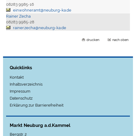
08283 9985-16
einwohneramt@neuburg-ka.de
Rainer Zecha
08283 9985-28
rainer.zecha@neuburg-ka.de
drucken
nach oben
Quicklinks
Kontakt
Inhaltsverzeichnis
Impressum
Datenschutz
Erklärung zur Barrierefreiheit
Markt Neuburg a.d.Kammel
Bergstr. 2