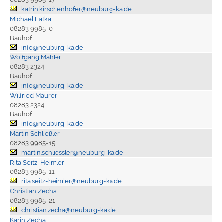
katrin.kirschenhofer@neuburg-ka.de
Michael Latka
08283 9985-0
Bauhof
info@neuburg-ka.de
Wolfgang Mahler
08283 2324
Bauhof
info@neuburg-ka.de
Wilfried Maurer
08283 2324
Bauhof
info@neuburg-ka.de
Martin Schließler
08283 9985-15
martin.schliessler@neuburg-ka.de
Rita Seitz-Heimler
08283 9985-11
rita.seitz-heimler@neuburg-ka.de
Christian Zecha
08283 9985-21
christian.zecha@neuburg-ka.de
Karin Zecha