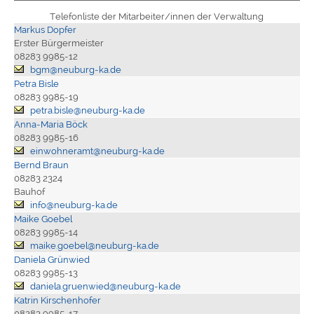
Telefonliste der Mitarbeiter/innen der Verwaltung
Markus Dopfer
Erster Bürgermeister
08283 9985-12
bgm@neuburg-ka.de
Petra Bisle
08283 9985-19
petra.bisle@neuburg-ka.de
Anna-Maria Böck
08283 9985-16
einwohneramt@neuburg-ka.de
Bernd Braun
08283 2324
Bauhof
info@neuburg-ka.de
Maike Goebel
08283 9985-14
maike.goebel@neuburg-ka.de
Daniela Grünwied
08283 9985-13
daniela.gruenwied@neuburg-ka.de
Katrin Kirschenhofer
08283 9985-17