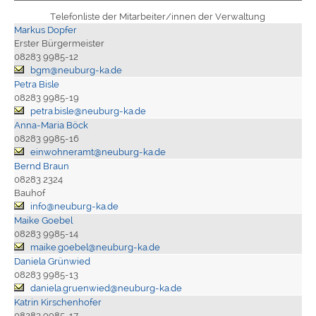
Telefonliste der Mitarbeiter/innen der Verwaltung
Markus Dopfer
Erster Bürgermeister
08283 9985-12
bgm@neuburg-ka.de
Petra Bisle
08283 9985-19
petra.bisle@neuburg-ka.de
Anna-Maria Böck
08283 9985-16
einwohneramt@neuburg-ka.de
Bernd Braun
08283 2324
Bauhof
info@neuburg-ka.de
Maike Goebel
08283 9985-14
maike.goebel@neuburg-ka.de
Daniela Grünwied
08283 9985-13
daniela.gruenwied@neuburg-ka.de
Katrin Kirschenhofer
08283 9985-17