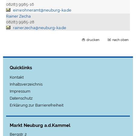
08283 9985-16
einwohneramt@neuburg-ka.de
Rainer Zecha
08283 9985-28
rainer.zecha@neuburg-ka.de
drucken
nach oben
Quicklinks
Kontakt
Inhaltsverzeichnis
Impressum
Datenschutz
Erklärung zur Barrierefreiheit
Markt Neuburg a.d.Kammel
Bergstr. 2