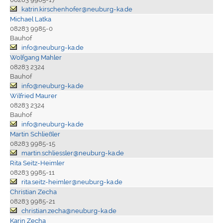
katrin.kirschenhofer@neuburg-ka.de
Michael Latka
08283 9985-0
Bauhof
info@neuburg-ka.de
Wolfgang Mahler
08283 2324
Bauhof
info@neuburg-ka.de
Wilfried Maurer
08283 2324
Bauhof
info@neuburg-ka.de
Martin Schließler
08283 9985-15
martin.schliessler@neuburg-ka.de
Rita Seitz-Heimler
08283 9985-11
rita.seitz-heimler@neuburg-ka.de
Christian Zecha
08283 9985-21
christian.zecha@neuburg-ka.de
Karin Zecha