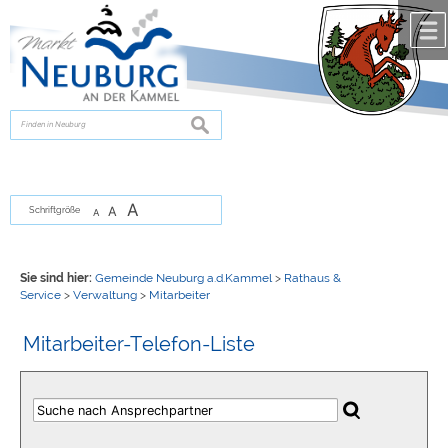
Zum Inhalt
,
zur Navigation
oder
zur Startseite
springen.
chließen
suchen
A
A
Schriftgröße
A
Sie sind hier:
Gemeinde Neuburg a.d.Kammel
>
Rathaus &
Service
>
Verwaltung
>
Mitarbeiter
Mitarbeiter-Telefon-Liste