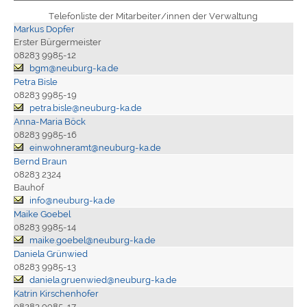
Telefonliste der Mitarbeiter/innen der Verwaltung
Markus Dopfer
Erster Bürgermeister
08283 9985-12
bgm@neuburg-ka.de
Petra Bisle
08283 9985-19
petra.bisle@neuburg-ka.de
Anna-Maria Böck
08283 9985-16
einwohneramt@neuburg-ka.de
Bernd Braun
08283 2324
Bauhof
info@neuburg-ka.de
Maike Goebel
08283 9985-14
maike.goebel@neuburg-ka.de
Daniela Grünwied
08283 9985-13
daniela.gruenwied@neuburg-ka.de
Katrin Kirschenhofer
08283 9985-17