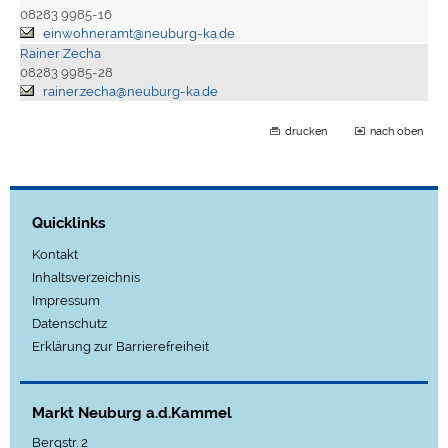
08283 9985-16
einwohneramt@neuburg-ka.de
Rainer Zecha
08283 9985-28
rainer.zecha@neuburg-ka.de
drucken
nach oben
Quicklinks
Kontakt
Inhaltsverzeichnis
Impressum
Datenschutz
Erklärung zur Barrierefreiheit
Markt Neuburg a.d.Kammel
Bergstr. 2