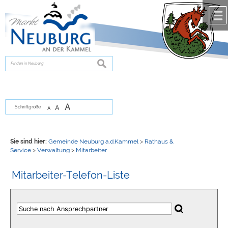
Zum Inhalt
,
zur Navigation
oder
zur Startseite
springen.
chließen
suchen
A
A
Schriftgröße
A
Sie sind hier:
Gemeinde Neuburg a.d.Kammel
>
Rathaus &
Service
>
Verwaltung
>
Mitarbeiter
Mitarbeiter-Telefon-Liste