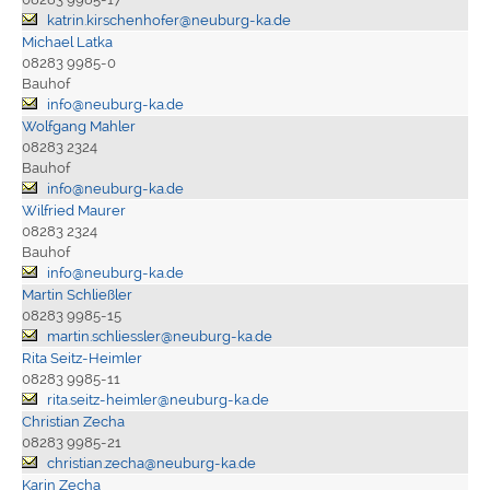
katrin.kirschenhofer@neuburg-ka.de
Michael Latka
08283 9985-0
Bauhof
info@neuburg-ka.de
Wolfgang Mahler
08283 2324
Bauhof
info@neuburg-ka.de
Wilfried Maurer
08283 2324
Bauhof
info@neuburg-ka.de
Martin Schließler
08283 9985-15
martin.schliessler@neuburg-ka.de
Rita Seitz-Heimler
08283 9985-11
rita.seitz-heimler@neuburg-ka.de
Christian Zecha
08283 9985-21
christian.zecha@neuburg-ka.de
Karin Zecha